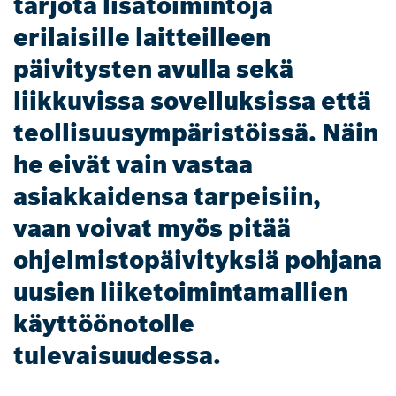
tarjota lisätoimintoja
erilaisille laitteilleen
päivitysten avulla sekä
liikkuvissa sovelluksissa että
teollisuusympäristöissä. Näin
he eivät vain vastaa
asiakkaidensa tarpeisiin,
vaan voivat myös pitää
ohjelmistopäivityksiä pohjana
uusien liiketoimintamallien
käyttöönotolle
tulevaisuudessa.