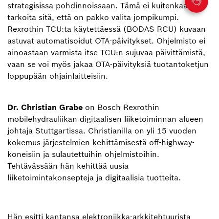
strategisissa pohdinnoissaan. Tämä ei kuitenkaan
tarkoita sitä, että on pakko valita jompikumpi.
Rexrothin TCU:ta käytettäessä (BODAS RCU) kuvaan
astuvat automatisoidut OTA-päivitykset. Ohjelmisto ei
ainoastaan varmista itse TCU:n sujuvaa päivittämistä,
vaan se voi myös jakaa OTA-päivityksiä tuotantoketjun
loppupään ohjainlaitteisiin.
Dr. Christian Grabe
on Bosch Rexrothin
mobilehydrauliikan digitaalisen liiketoiminnan alueen
johtaja Stuttgartissa. Christianilla on yli 15 vuoden
kokemus järjestelmien kehittämisestä off-highway-
koneisiin ja sulautettuihin ohjelmistoihin.
Tehtävässään hän kehittää uusia
liiketoimintakonsepteja ja digitaalisia tuotteita.
Hän esitti kantansa elektroniikka-arkkitehtuurista