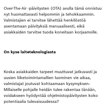
Over-The-Air -päivitysten (OTA) avulla tämä onnistuu
nyt huomattavasti helpommin ja tehokkaammin.
Valmistajien ei tarvitse lähettää henkilöstöä
asentamaan päivityksiä manuaalisesti, eikä
asiakkaiden tarvitse tuoda koneitaan korjaamolle.
On kyse laiteteknologiasta
Koska asiakkaiden tarpeet muuttuvat jatkuvasti ja
uusien liiketoimintamallien luominen vie aikaa,
valmistajat joutuvat kohtaamaan kysymyksen:
Millaiselle pohjalle heidän tulee rakentaa tänään,
voidakseen hyödyntää ohjelmistopäivitysten koko
potentiaalia tulevaisuudessa?