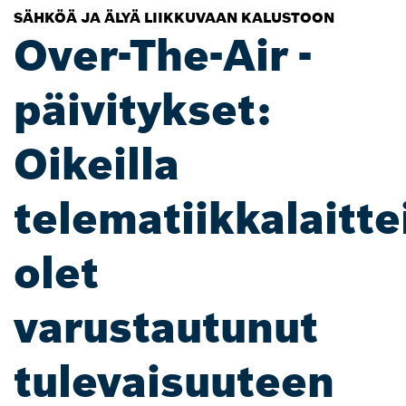
SÄHKÖÄ JA ÄLYÄ LIIKKUVAAN KALUSTOON
Over-The-Air -
päivitykset:
Oikeilla
telematiikkalaittei
olet
varustautunut
tulevaisuuteen