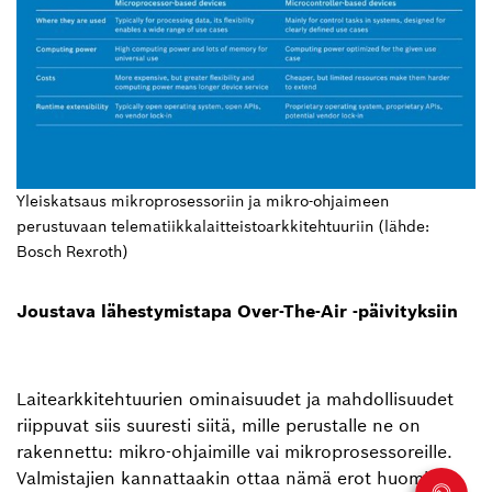
Yleiskatsaus mikroprosessoriin ja mikro-ohjaimeen
perustuvaan telematiikkalaitteistoarkkitehtuuriin (lähde:
Bosch Rexroth)
Joustava lähestymistapa Over-The-Air -päivityksiin
Laitearkkitehtuurien ominaisuudet ja mahdollisuudet
riippuvat siis suuresti siitä, mille perustalle ne on
rakennettu: mikro-ohjaimille vai mikroprosessoreille.
Valmistajien kannattaakin ottaa nämä erot huomioon