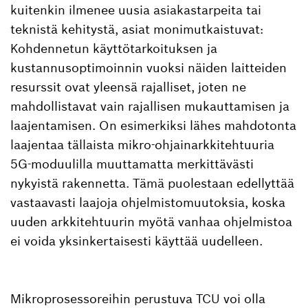
kuitenkin ilmenee uusia asiakastarpeita tai
teknistä kehitystä, asiat monimutkaistuvat:
Kohdennetun käyttötarkoituksen ja
kustannusoptimoinnin vuoksi näiden laitteiden
resurssit ovat yleensä rajalliset, joten ne
mahdollistavat vain rajallisen mukauttamisen ja
laajentamisen. On esimerkiksi lähes mahdotonta
laajentaa tällaista mikro-ohjainarkkitehtuuria
5G-moduulilla muuttamatta merkittävästi
nykyistä rakennetta. Tämä puolestaan edellyttää
vastaavasti laajoja ohjelmistomuutoksia, koska
uuden arkkitehtuurin myötä vanhaa ohjelmistoa
ei voida yksinkertaisesti käyttää uudelleen.
Mikroprosessoreihin perustuva TCU voi olla