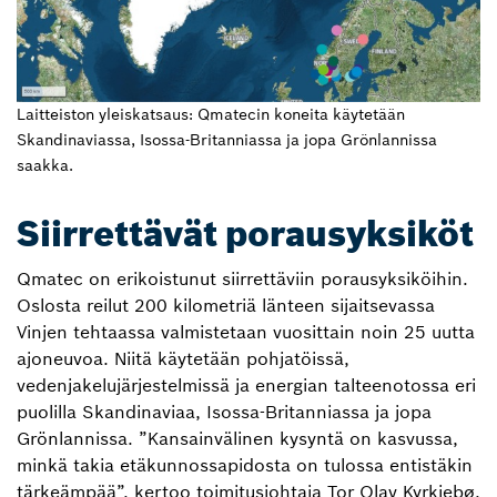
Laitteiston yleiskatsaus: Qmatecin koneita käytetään
Skandinaviassa, Isossa-Britanniassa ja jopa Grönlannissa
saakka.
Siirrettävät porausyksiköt
Qmatec on erikoistunut siirrettäviin porausyksiköihin.
Oslosta reilut 200 kilometriä länteen sijaitsevassa
Vinjen tehtaassa valmistetaan vuosittain noin 25 uutta
ajoneuvoa. Niitä käytetään pohjatöissä,
vedenjakelujärjestelmissä ja energian talteenotossa eri
puolilla Skandinaviaa, Isossa-Britanniassa ja jopa
Grönlannissa. ”Kansainvälinen kysyntä on kasvussa,
minkä takia etäkunnossapidosta on tulossa entistäkin
tärkeämpää”, kertoo toimitusjohtaja Tor Olav Kyrkjebø.