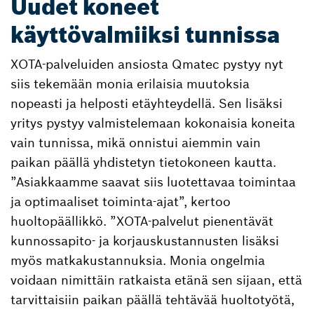
Uudet koneet
käyttövalmiiksi tunnissa
XOTA-palveluiden ansiosta Qmatec pystyy nyt
siis tekemään monia erilaisia muutoksia
nopeasti ja helposti etäyhteydellä. Sen lisäksi
yritys pystyy valmistelemaan kokonaisia koneita
vain tunnissa, mikä onnistui aiemmin vain
paikan päällä yhdistetyn tietokoneen kautta.
”Asiakkaamme saavat siis luotettavaa toimintaa
ja optimaaliset toiminta-ajat”, kertoo
huoltopäällikkö. ”XOTA-palvelut pienentävät
kunnossapito- ja korjauskustannusten lisäksi
myös matkakustannuksia. Monia ongelmia
voidaan nimittäin ratkaista etänä sen sijaan, että
tarvittaisiin paikan päällä tehtävää huoltotyötä,