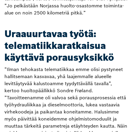
”Jo pelkästään Norjassa huolto-osastomme toiminta-
alue on noin 2500 kilometriä pitkä.”
Uraauurtavaa työtä:
telematiikkaratkaisua
käyttävä porausyksikkö
”Ilman tehokasta telematiikkaa emme olisi pystyneet
hallitsemaan kasvavaa, yhä laajemmalle alueelle
levittäytyvää kalustoamme tyydyttävällä tavalla”,
kertoo huoltopäällikkö Sondre Frøland.
”Tavoitteenamme oli valvoa sekä porausprosessia että
työhydrauliikkaa ja dieselmoottoria, lukea vastaavia
virhekoodeja ja paikantaa koneitamme. Halusimme
myös päivittää koneidemme ohjelmistomoduulit ja
muuttaa tärkeitä parametreja etäyhteyden kautta. Näin