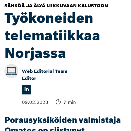
SÄHKÖÄ JA ÄLYÄ LIIKKUVAAN KALUSTOON
Työkoneiden
telematiikkaa
Norjassa
Web Editorial Team
Editor
09.02.2023
7 min
Porausyksiköiden valmistaja
Qmatec on siirtynyt