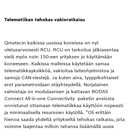
Telematiikan tehokas vakioratkaisu
Qmatecin kaikissa uusissa koneissa on nyt
oletusarvoisesti RCU. RCU on tarkoitus jälkiasentaa
vielä myös noin 150:een yrityksen jo käyttämään
koneeseen. Kaikissa malleissa käytetään samaa
telematiikkayksikköä, vakioitua laiteohjelmistoa ja
samoja CAN-viestejä. Ja kuten aina, tyyppikohtaiset
erot parametroidaan etäyhteydellä. Norjalainen
valmistaja on modulaarisen ja kattavan BODAS
Connect All-in-one Connectivity ‑paketin ansiosta
onnistunut ottamaan telematiikkaa käyttöön nopeasti
ja minimaalisella resurssien käytöllä. ”Oli erittäin
hienoa saada yhdeltä yritykseltä tehokas ratkaisu, jota
voimme laajentaa milloin tahansa lisäämällä uusia