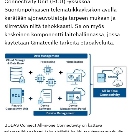
Connectivity Unit (RCU) ‑yksikköä.
Suoritinpohjaisen telematiikkayksikön avulla
kerätään ajoneuvotietoja tarpeen mukaan ja
siirretään niitä tehokkaasti. Se on myös
keskeinen komponentti laitehallinnassa, jossa
käytetään Qmatecille tärkeitä etäpalveluita.
BODAS Connect All-in-one Connectivity on kattava