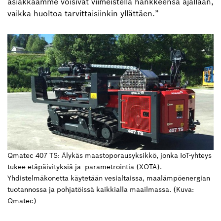
asiakkaamme voisivat viimeistellä hankkeensa ajallaan,
vaikka huoltoa tarvittaisiinkin yllättäen.”
Qmatec 407 TS: Älykäs maastoporausyksikkö, jonka IoT-yhteys
tukee etäpäivityksiä ja -parametrointia (XOTA).
Yhdistelmäkonetta käytetään vesialtaissa, maalämpöenergian
tuotannossa ja pohjatöissä kaikkialla maailmassa. (Kuva:
Qmatec)