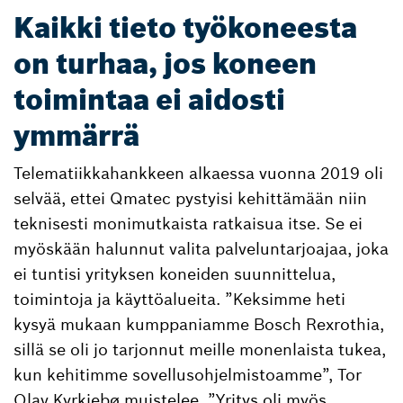
Kaikki tieto työkoneesta
on turhaa, jos koneen
toimintaa ei aidosti
ymmärrä
Telematiikkahankkeen alkaessa vuonna 2019 oli
selvää, ettei Qmatec pystyisi kehittämään niin
teknisesti monimutkaista ratkaisua itse. Se ei
myöskään halunnut valita palveluntarjoajaa, joka
ei tuntisi yrityksen koneiden suunnittelua,
toimintoja ja käyttöalueita. ”Keksimme heti
kysyä mukaan kumppaniamme Bosch Rexrothia,
sillä se oli jo tarjonnut meille monenlaista tukea,
kun kehitimme sovellusohjelmistoamme”, Tor
Olav Kyrkjebø muistelee. ”Yritys oli myös