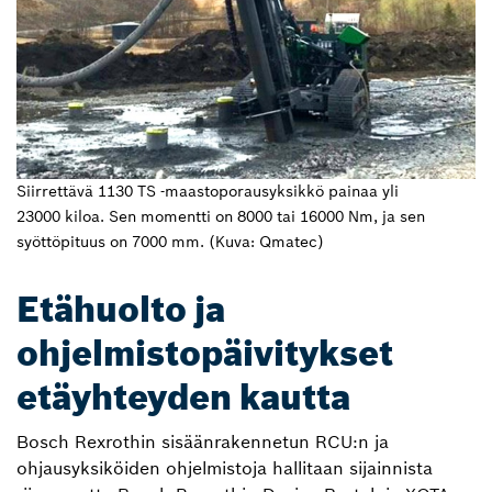
Siirrettävä 1130 TS ‑maastoporausyksikkö painaa yli
23000 kiloa. Sen momentti on 8000 tai 16000 Nm, ja sen
syöttöpituus on 7000 mm. (Kuva: Qmatec)
Etähuolto ja
ohjelmistopäivitykset
etäyhteyden kautta
Bosch Rexrothin sisäänrakennetun RCU:n ja
ohjausyksiköiden ohjelmistoja hallitaan sijainnista