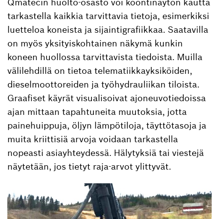
Qmatecin huolto-osasto voi koontinäytön kautta
tarkastella kaikkia tarvittavia tietoja, esimerkiksi
luetteloa koneista ja sijaintigrafiikkaa. Saatavilla
on myös yksityiskohtainen näkymä kunkin
koneen huollossa tarvittavista tiedoista. Muilla
välilehdillä on tietoa telematiikkayksiköiden,
dieselmoottoreiden ja työhydrauliikan tiloista.
Graafiset käyrät visualisoivat ajoneuvotiedoissa
ajan mittaan tapahtuneita muutoksia, jotta
painehuippuja, öljyn lämpötiloja, täyttötasoja ja
muita kriittisiä arvoja voidaan tarkastella
nopeasti asiayhteydessä. Hälytyksiä tai viestejä
näytetään, jos tietyt raja-arvot ylittyvät.