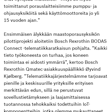
toimittanut porauslaitteisiimme pumppu- ja
ohjausyksiköitä sekä käyttömoottoreita jo yli
15 vuoden ajan.”
Ensimmäisen älykkään maastoporausyksikön
pilottiprojekti aloitetiin Bosch Rexrothin BODAS
Connect ‑telematiikkaratkaisun pohjalta. ”Kaikki
tieto työkoneesta on turhaa, jos koneen
toimintaa ei aidosti ymmärrä”, kertoo Bosch
Rexrothin Qmatec-asiakkuuspäällikkö Øyvind
Kjølberg. ”Telematiikkajärjestelmämme tarjoavat
pienille ja keskisuurille yrityksille erityisen
merkittävän edun, sillä ne perustuvat
sovellustietämykseen ja laajamittaisessa
tuotannossa tehokkaiksi todettuihin IoT-
komponentteihin, jotka olemme mukauttaneet