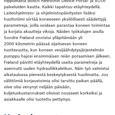
riippumatta Bosch Rexrothin Device Portal- ja XOTA-
palveluiden kautta. Kaikki tapahtuu etäyhteydellä.
Laiteohjelmisto- ja ohjelmistopäivitysten lisäksi
huoltotiimi siirtää koneeseen yksilöllisesti säädettyjä
parametreja, joilla voidaan parantaa koneen toimintaa
ja korjata akuutteja vikoja. Näiden työkalujen avulla
Sondre Frøland onnistui ylläpitämään yli
2000 kilometrin päässä sijaitsevan koneen
tuottavuutta, kun koneen vesijäähdytysjärjestelmän
pumppu hajosi ensimmäisen reiän poraamisen jälkeen.
Frøland päivitti etäyhteydellä useita parametreja ja
asennutti uuden hydrauliikkaletkun. Näin työ valmistui
aikataulussa pienestä keskeytyksestä huolimatta. Jos
välittömiä korjaustoimia olisi tarvittu paikan päällä,
viive olisi venynyt neljään päivään,
kuljetuskustannukset olisivat nousseet korkeiksi ja
asiakkaalle olisi tuotettu pettymys.