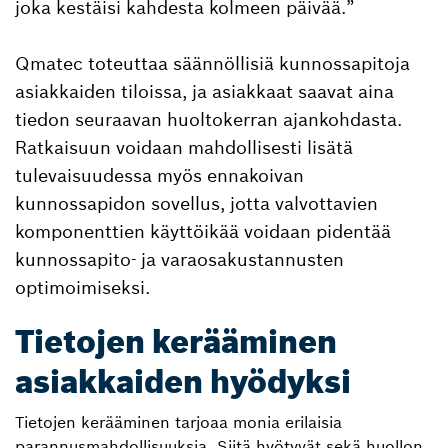
joka kestäisi kahdesta kolmeen päivää.”
Qmatec toteuttaa säännöllisiä kunnossapitoja
asiakkaiden tiloissa, ja asiakkaat saavat aina
tiedon seuraavan huoltokerran ajankohdasta.
Ratkaisuun voidaan mahdollisesti lisätä
tulevaisuudessa myös ennakoivan
kunnossapidon sovellus, jotta valvottavien
komponenttien käyttöikää voidaan pidentää
kunnossapito- ja varaosakustannusten
optimoimiseksi.
Tietojen kerääminen
asiakkaiden hyödyksi
Tietojen kerääminen tarjoaa monia erilaisia
parannusmahdollisuuksia. Siitä hyötyvät sekä huollon