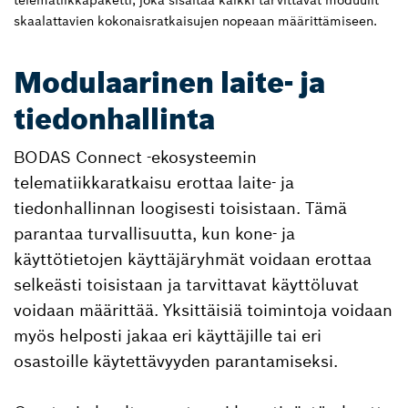
telematiikkapaketti, joka sisältää kaikki tarvittavat moduulit
skaalattavien kokonaisratkaisujen nopeaan määrittämiseen.
Modulaarinen laite- ja
tiedonhallinta
BODAS Connect ‑ekosysteemin
telematiikkaratkaisu erottaa laite- ja
tiedonhallinnan loogisesti toisistaan. Tämä
parantaa turvallisuutta, kun kone- ja
käyttötietojen käyttäjäryhmät voidaan erottaa
selkeästi toisistaan ja tarvittavat käyttöluvat
voidaan määrittää. Yksittäisiä toimintoja voidaan
myös helposti jakaa eri käyttäjille tai eri
osastoille käytettävyyden parantamiseksi.