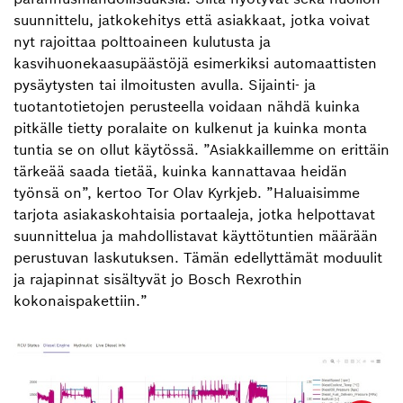
suunnittelu, jatkokehitys että asiakkaat, jotka voivat
nyt rajoittaa polttoaineen kulutusta ja
kasvihuonekaasupäästöjä esimerkiksi automaattisten
pysäytysten tai ilmoitusten avulla. Sijainti- ja
tuotantotietojen perusteella voidaan nähdä kuinka
pitkälle tietty poralaite on kulkenut ja kuinka monta
tuntia se on ollut käytössä. ”Asiakkaillemme on erittäin
tärkeää saada tietää, kuinka kannattavaa heidän
työnsä on”, kertoo Tor Olav Kyrkjeb. ”Haluaisimme
tarjota asiakaskohtaisia portaaleja, jotka helpottavat
suunnittelua ja mahdollistavat käyttötuntien määrään
perustuvan laskutuksen. Tämän edellyttämät moduulit
ja rajapinnat sisältyvät jo Bosch Rexrothin
kokonaispakettiin.”