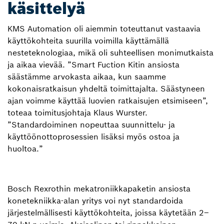
käsittelyä
KMS Automation oli aiemmin toteuttanut vastaavia
käyttökohteita suurilla voimilla käyttämällä
nesteteknologiaa, mikä oli suhteellisen monimutkaista
ja aikaa vievää. ”Smart Fuction Kitin ansiosta
säästämme arvokasta aikaa, kun saamme
kokonaisratkaisun yhdeltä toimittajalta. Säästyneen
ajan voimme käyttää luovien ratkaisujen etsimiseen”,
toteaa toimitusjohtaja Klaus Wurster.
”Standardoiminen nopeuttaa suunnittelu- ja
käyttöönottoprosessien lisäksi myös ostoa ja
huoltoa.”
Bosch Rexrothin mekatroniikkapaketin ansiosta
konetekniikka-alan yritys voi nyt standardoida
järjestelmällisesti käyttökohteita, joissa käytetään 2–