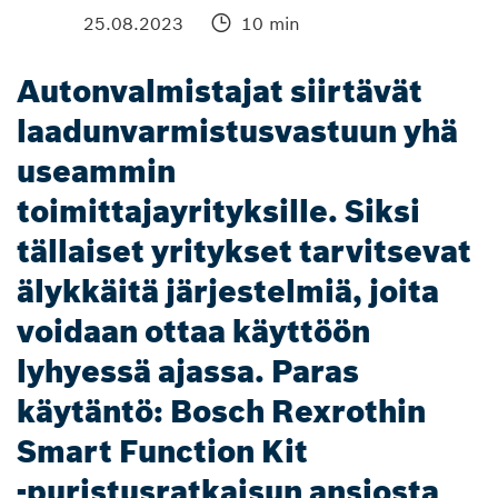
25.08.2023
10 min
Autonvalmistajat siirtävät
laadunvarmistusvastuun yhä
useammin
toimittajayrityksille. Siksi
tällaiset yritykset tarvitsevat
älykkäitä järjestelmiä, joita
voidaan ottaa käyttöön
lyhyessä ajassa. Paras
käytäntö: Bosch Rexrothin
Smart Function Kit
‑puristusratkaisun ansiosta