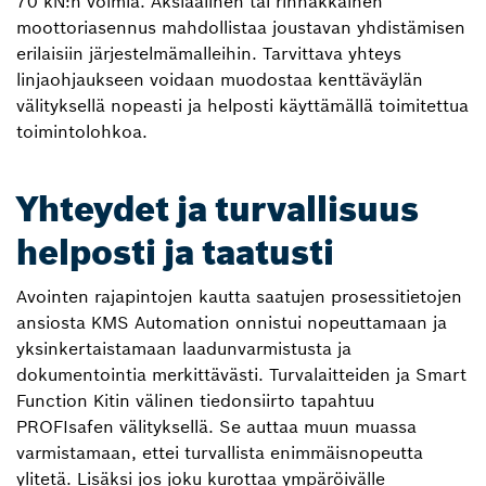
70 kN:n voimia. Aksiaalinen tai rinnakkainen
moottoriasennus mahdollistaa joustavan yhdistämisen
erilaisiin järjestelmämalleihin. Tarvittava yhteys
linjaohjaukseen voidaan muodostaa kenttäväylän
välityksellä nopeasti ja helposti käyttämällä toimitettua
toimintolohkoa.
Yhteydet ja turvallisuus
helposti ja taatusti
Avointen rajapintojen kautta saatujen prosessitietojen
ansiosta KMS Automation onnistui nopeuttamaan ja
yksinkertaistamaan laadunvarmistusta ja
dokumentointia merkittävästi. Turvalaitteiden ja Smart
Function Kitin välinen tiedonsiirto tapahtuu
PROFIsafen välityksellä. Se auttaa muun muassa
varmistamaan, ettei turvallista enimmäisnopeutta
ylitetä. Lisäksi jos joku kurottaa ympäröivälle