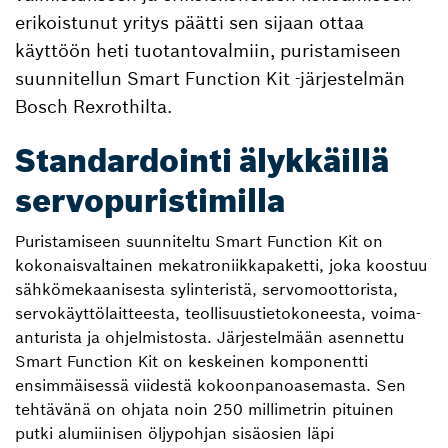
erikoistunut yritys päätti sen sijaan ottaa
käyttöön heti tuotantovalmiin, puristamiseen
suunnitellun Smart Function Kit ‑järjestelmän
Bosch Rexrothilta.
Standardointi älykkäillä
servopuristimilla
Puristamiseen suunniteltu Smart Function Kit on
kokonaisvaltainen mekatroniikkapaketti, joka koostuu
sähkömekaanisesta sylinteristä, servomoottorista,
servokäyttölaitteesta, teollisuustietokoneesta, voima-
anturista ja ohjelmistosta. Järjestelmään asennettu
Smart Function Kit on keskeinen komponentti
ensimmäisessä viidestä kokoonpanoasemasta. Sen
tehtävänä on ohjata noin 250 millimetrin pituinen
putki alumiinisen öljypohjan sisäosien läpi