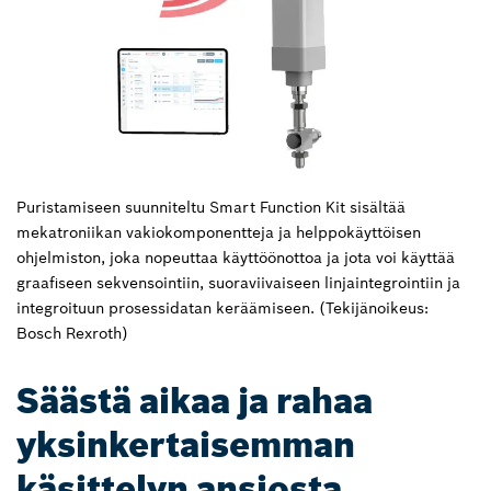
Puristamiseen suunniteltu Smart Function Kit sisältää
mekatroniikan vakiokomponentteja ja helppokäyttöisen
ohjelmiston, joka nopeuttaa käyttöönottoa ja jota voi käyttää
graafiseen sekvensointiin, suoraviivaiseen linjaintegrointiin ja
integroituun prosessidatan keräämiseen. (Tekijänoikeus:
Bosch Rexroth)
Säästä aikaa ja rahaa
yksinkertaisemman
käsittelyn ansiosta