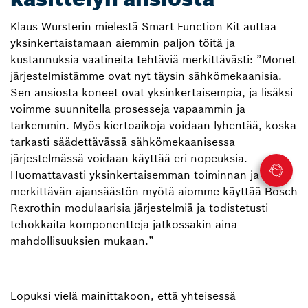
Klaus Wursterin mielestä Smart Function Kit auttaa
yksinkertaistamaan aiemmin paljon töitä ja
kustannuksia vaatineita tehtäviä merkittävästi: ”Monet
järjestelmistämme ovat nyt täysin sähkömekaanisia.
Sen ansiosta koneet ovat yksinkertaisempia, ja lisäksi
voimme suunnitella prosesseja vapaammin ja
tarkemmin. Myös kiertoaikoja voidaan lyhentää, koska
tarkasti säädettävässä sähkömekaanisessa
järjestelmässä voidaan käyttää eri nopeuksia.
Huomattavasti yksinkertaisemman toiminnan ja
merkittävän ajansäästön myötä aiomme käyttää Bosch
Rexrothin modulaarisia järjestelmiä ja todistetusti
tehokkaita komponentteja jatkossakin aina
mahdollisuuksien mukaan.”
Lopuksi vielä mainittakoon, että yhteisessä