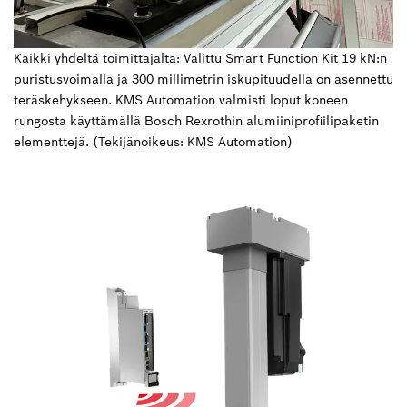
Kaikki yhdeltä toimittajalta: Valittu Smart Function Kit 19 kN:n
puristusvoimalla ja 300 millimetrin iskupituudella on asennettu
teräskehykseen. KMS Automation valmisti loput koneen
rungosta käyttämällä Bosch Rexrothin alumiiniprofiilipaketin
elementtejä. (Tekijänoikeus: KMS Automation)