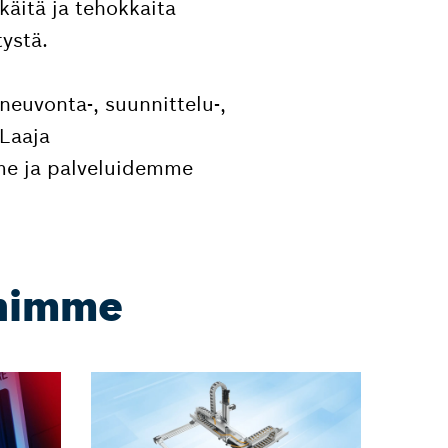
käitä ja tehokkaita
tystä.
euvonta-, suunnittelu-,
 Laaja
me ja palveluidemme
ihimme