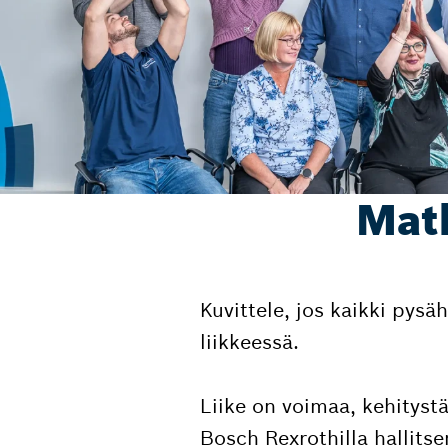
Mat
Kuvittele, jos kaikki pysäh
liikkeessä.
Liike on voimaa, kehityst
Bosch Rexrothilla halli