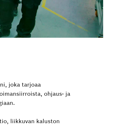
i, joka tarjoaa
oimansiirroista, ohjaus- ja
giaan.
io, liikkuvan kaluston