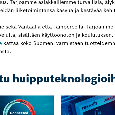
uus. Tarjoamme asiakkaillemme turvallisia, älyk
heidän liiketoimintansa kasvua ja kestävää kehi
 sekä Vantaalla että Tampereella. Tarjoamme n
eluita, sisältäen käyttöönoton ja koulutuksen.
me
kattaa koko Suomen, varmistaen tuotteidem
asta.
tu huipputeknologio