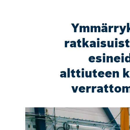
Ymmärryk
ratkaisuist
esinei
alttiuteen 
verratto