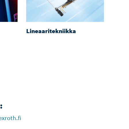
Lineaaritekniikka
Kokoo
:
xroth.fi