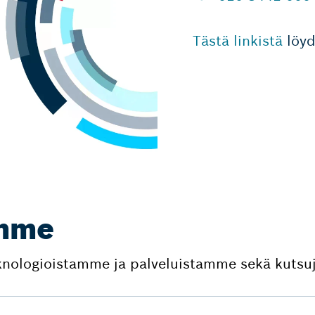
Tästä linkistä
löy
emme
eknologioistamme ja palveluistamme sekä kutsuj