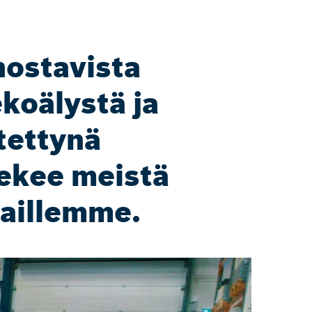
ostavista
ekoälystä ja
tettynä
tekee meistä
aillemme.