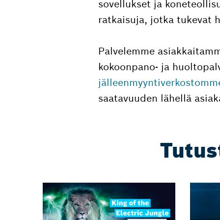
sovellukset ja koneteollis
ratkaisuja, jotka tukevat 
Palvelemme asiakkaitamme
kokoonpano- ja huoltopalv
jälleenmyyntiverkostom
saatavuuden lähellä asiak
Tutus