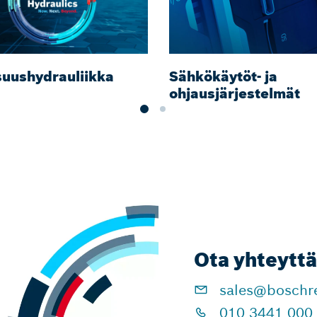
suushydrauliikka
Sähkökäytöt- ja
ohjausjärjestelmät
Ota yhteyttä
sales@boschre
010 3441 000