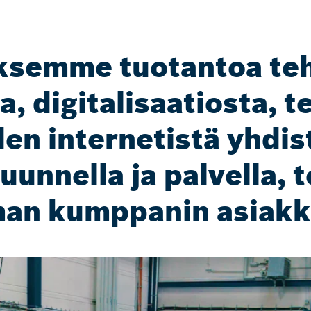
semme tuotantoa teh
a, digitalisaatiosta, t
den internetistä yhdis
kuunnella ja palvella, 
man kumppanin asiakk