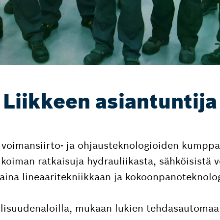
Liikkeen asiantuntija
voimansiirto- ja ohjausteknologioiden kumppan
ikoiman ratkaisuja hydrauliikasta, sähköisistä v
aina lineaaritekniikkaan ja kokoonpanoteknolo
llisuudenaloilla, mukaan lukien tehdasautomaat