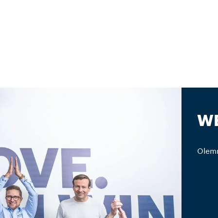
WE
Olemm