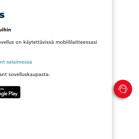
s
uihin
ovellus on käytettävissä mobiililaitteessasi
ant selaimessa
tant sovelluskaupasta: