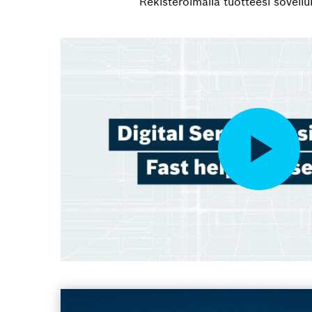
Rekisteröimällä tuotteesi sovellu