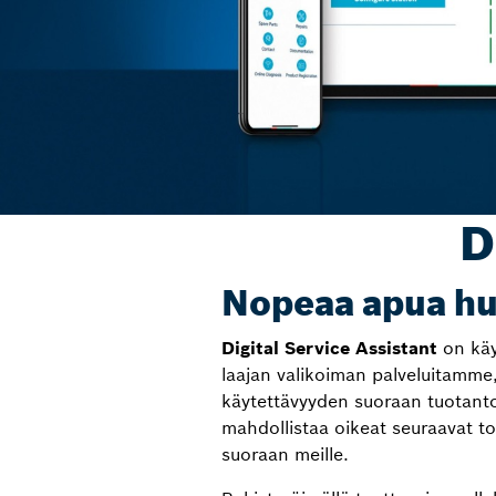
D
Nopeaa apua hu
Digital Service Assistant
on käy
laajan valikoiman palveluitamme,
käytettävyyden suoraan tuotanto
mahdollistaa oikeat seuraavat toi
suoraan meille.