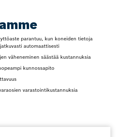
oamme
yttöaste parantuu, kun koneiden tietoja
 jatkuvasti automaattisesti
jen väheneminen säästää kustannuksia
nopeampi kunnossapito
ttavuus
raosien varastointikustannuksia