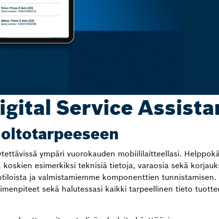
igital Service Assista
oltotarpeeseen
tettävissä ympäri vuorokauden mobiililaitteellasi. Helppokä
 koskien esimerkiksi teknisiä tietoja, varaosia sekä korjauk
tiloista ja valmistamiemme komponenttien tunnistamisen. La
menpiteet sekä halutessasi kaikki tarpeellinen tieto tuottee