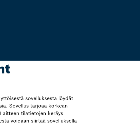
nt
yttöisestä sovelluksesta löydät
sia. Sovellus tarjoaa korkean
itteen tilatietojen keräys
sta voidaan siirtää sovelluksella