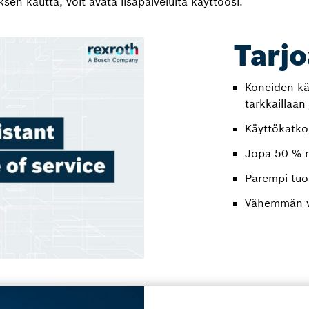
ksen kautta, voit avata lisäpalveluita käyttöösi.
Tarj
Koneiden kä
tarkkaillaan
Käyttökatko
Jopa 50 % 
Parempi tuo
Vähemmän va