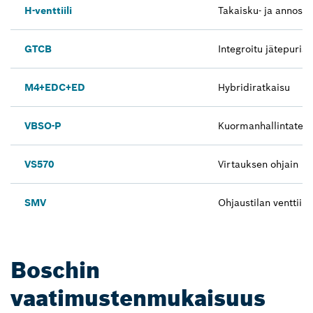
H-venttiili
Takaisku- ja annostu
GTCB
Integroitu jätepuris
M4+EDC+ED
Hybridiratkaisu
VBSO-P
Kuormanhallintatekn
VS570
Virtauksen ohjain
SMV
Ohjaustilan venttiili
Boschin
vaatimustenmukaisuus