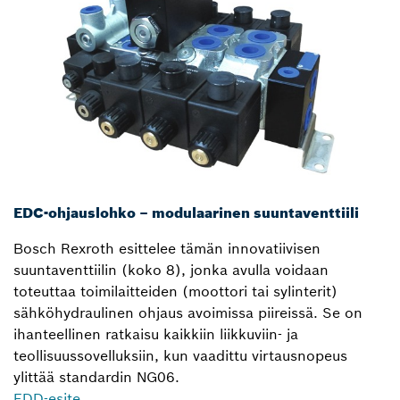
EDC-ohjauslohko – modulaarinen suuntaventtiili
Bosch Rexroth esittelee tämän innovatiivisen
suuntaventtiilin (koko 8), jonka avulla voidaan
toteuttaa toimilaitteiden (moottori tai sylinterit)
sähköhydraulinen ohjaus avoimissa piireissä. Se on
ihanteellinen ratkaisu kaikkiin liikkuviin- ja
teollisuussovelluksiin, kun vaadittu virtausnopeus
ylittää standardin NG06.
EDD-esite