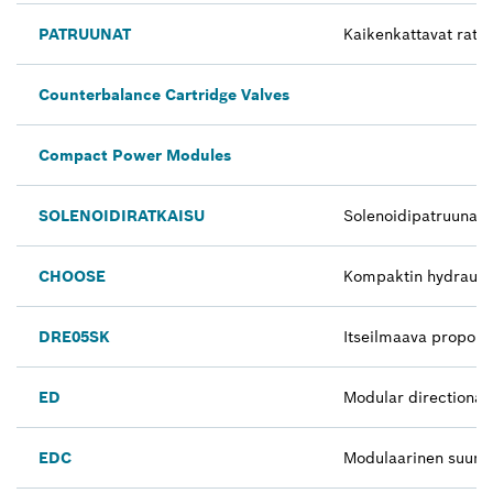
PATRUUNAT
Kaikenkattavat ratka
Counterbalance Cartridge Valves
Compact Power Modules
SOLENOIDIRATKAISU
Solenoidipatruunaven
CHOOSE
Kompaktin hydraulii
DRE05SK
Itseilmaava proporti
ED
Modular directional
EDC
Modulaarinen suuntav