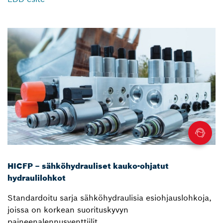
HICFP – sähköhydrauliset kauko-ohjatut
hydraulilohkot
Standardoitu sarja sähköhydraulisia esiohjauslohkoja,
joissa on korkean suorituskyvyn
paineenalennusventtiilit.