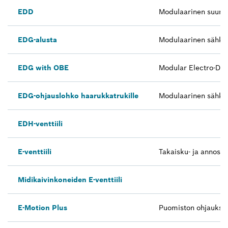
EDD
Modulaarinen suuntav
EDG-alusta
Modulaarinen sähkös
EDG with OBE
Modular Electro-Dire
EDG-ohjauslohko haarukkatrukille
Modulaarinen sähkös
EDH-venttiili
E-venttiili
Takaisku- ja annostus
Midikaivinkoneiden E-venttiili
E-Motion Plus
Puomiston ohjauksen