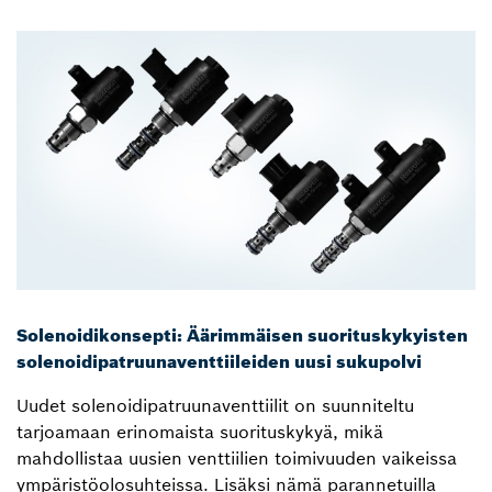
Solenoidikonsepti: Äärimmäisen suorituskykyisten
solenoidipatruunaventtiileiden uusi sukupolvi
Uudet solenoidipatruunaventtiilit on suunniteltu
tarjoamaan erinomaista suorituskykyä, mikä
mahdollistaa uusien venttiilien toimivuuden vaikeissa
ympäristöolosuhteissa. Lisäksi nämä parannetuilla