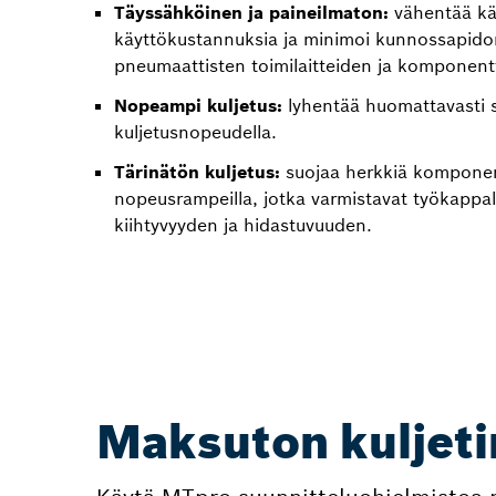
Täyssähköinen ja paineilmaton:
vähentää kä
käyttökustannuksia ja minimoi kunnossapido
pneumaattisten toimilaitteiden ja komponent
Nopeampi kuljetus:
lyhentää huomattavasti s
kuljetusnopeudella.
Tärinätön kuljetus:
suojaa herkkiä komponent
nopeusrampeilla, jotka varmistavat työkappa
kiihtyvyyden ja hidastuvuuden.
Maksuton kuljeti