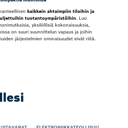
hanteellinen
kaikkein ahtaimpiin tiloihin ja
uljettuihin tuotantoympäristöihin
. Luo
onimutkaisia, yksilöllisiä kokonaisuuksia,
oissa on suuri suunnittelun vapaus ja joihin
uiden järjestelmien ominaisuudet eivät riitä.
llesi
USTAVARAT
ELEKTRONIIKKATEOLLISUUS