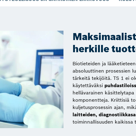
Maksimaalist
herkille tuott
Biotieteiden ja lääketietee
absoluuttinen prosessien l
tärkeitä tekijöitä. TS 1 ei o
käytettäväksi
puhdastiloiss
hellävarainen käsittelytap
komponentteja. Kriittisiä t
kuljetusprosessin ajan, mi
laitteiden, diagnostiikka
toiminnallisuuden kaikissa t