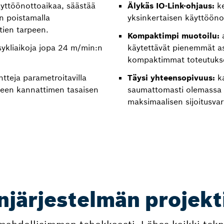
yttöönottoaikaa, säästää
Älykäs IO-Link-ohjaus:
ke
n poistamalla
yksinkertaisen käyttööno
tien tarpeen.
Kompaktimpi muotoilu:
ykliaikoja jopa 24 m/min:n
käytettävät pienemmät as
kompaktimmat toteutuks
teja parametroitavilla
Täysi yhteensopivuus:
k
leen kannattimen tasaisen
saumattomasti olemassa 
maksimaalisen sijoitusva
njärjestelmän projekt