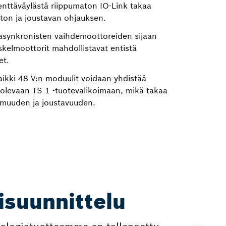
nttäväylästä riippumaton IO-Link takaa
ton ja joustavan ohjauksen.
asynkronisten vaihdemoottoreiden sijaan
kelmoottorit mahdollistavat entistä
et.
aikki 48 V:n moduulit voidaan yhdistää
olevaan TS 1 -tuotevalikoimaan, mikä takaa
rmuuden ja joustavuuden.
isuunnittelu