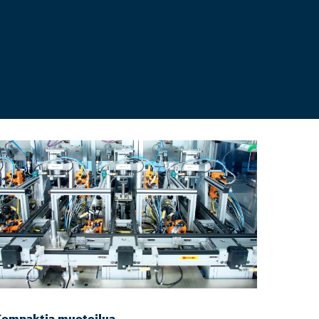
ompaktia muotoilua