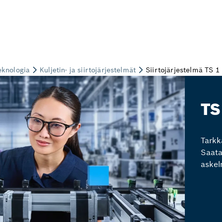
TS
Tarkka
Saata
askel