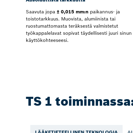
Saavuta jopa
± 0,015 mm:n
paikannus- ja
toistotarkkuus. Muovista, alumiinista tai
ruostumattomasta teräksestä valmistetut
työkappalelavat sopivat täydellisesti juuri sinun
käyttökohteeseesi.
TS 1 toiminnassa:
LÄÄKETIETEELLINEN TEKNOLOGIA
A