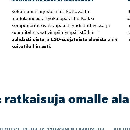
Kokoa oma järjestelmäsi kattavasta
I
modulaarisesta työkalupakista. Kaikki
s
komponentit ovat vapaasti yhdistettävissä ja
m
suunniteltu vaativimpiin ympäristöihin –
j
puhdastiloista
ja
ESD-suojatuista alueista
aina
m
kuivatiloihin asti
.
 ratkaisuja omalle ala
UTOTEOLLISUUS JA SÄHKÖINEN LIIKKUVUUS
KULUT