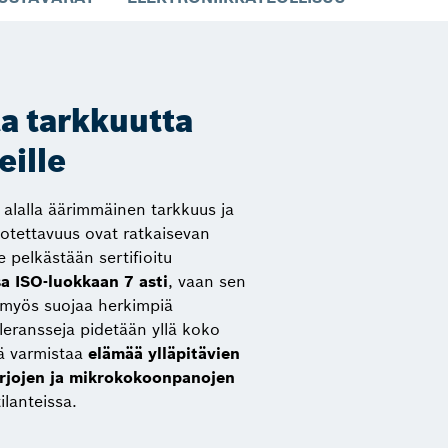
a tarkkuutta
eille
n alalla äärimmäinen tarkkuus ja
uotettavuus ovat ratkaisevan
le pelkästään sertifioitu
a ISO-luokkaan 7 asti
, vaan sen
a myös suojaa herkimpiä
oleransseja pidetään yllä koko
kä varmistaa
elämää ylläpitävien
sarjojen ja mikrokokoonpanojen
ilanteissa.