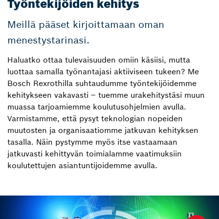
Työntekijöiden kehitys
Meillä pääset kirjoittamaan oman
menestystarinasi.
Haluatko ottaa tulevaisuuden omiin käsiisi, mutta
luottaa samalla työnantajasi aktiiviseen tukeen? Me
Bosch Rexrothilla suhtaudumme työntekijöidemme
kehitykseen vakavasti – tuemme urakehitystäsi muun
muassa tarjoamiemme koulutusohjelmien avulla.
Varmistamme, että pysyt teknologian nopeiden
muutosten ja organisaatiomme jatkuvan kehityksen
tasalla. Näin pystymme myös itse vastaamaan
jatkuvasti kehittyvän toimialamme vaatimuksiin
koulutettujen asiantuntijoidemme avulla.