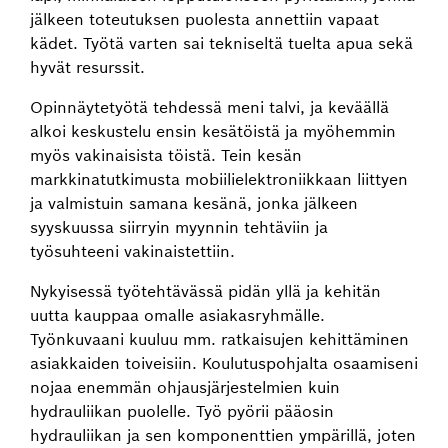
jälkeen toteutuksen puolesta annettiin vapaat
kädet. Työtä varten sai tekniseltä tuelta apua sekä
hyvät resurssit.
Opinnäytetyötä tehdessä meni talvi, ja keväällä
alkoi keskustelu ensin kesätöistä ja myöhemmin
myös vakinaisista töistä. Tein kesän
markkinatutkimusta mobiilielektroniikkaan liittyen
ja valmistuin samana kesänä, jonka jälkeen
syyskuussa siirryin myynnin tehtäviin ja
työsuhteeni vakinaistettiin.
Nykyisessä työtehtävässä pidän yllä ja kehitän
uutta kauppaa omalle asiakasryhmälle.
Työnkuvaani kuuluu mm. ratkaisujen kehittäminen
asiakkaiden toiveisiin. Koulutuspohjalta osaamiseni
nojaa enemmän ohjausjärjestelmien kuin
hydrauliikan puolelle. Työ pyörii pääosin
hydrauliikan ja sen komponenttien ympärillä, joten