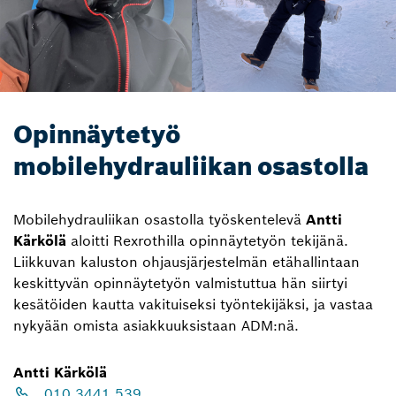
Opinnäytetyö
mobilehydrauliikan osastolla
Mobilehydrauliikan osastolla työskentelevä
Antti
Kärkölä
aloitti Rexrothilla opinnäytetyön tekijänä.
Liikkuvan kaluston ohjausjärjestelmän etähallintaan
keskittyvän opinnäytetyön valmistuttua hän siirtyi
kesätöiden kautta vakituiseksi työntekijäksi, ja vastaa
nykyään omista asiakkuuksistaan ADM:nä.
Antti Kärkölä
010 3441 539