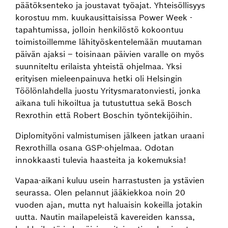
päätöksenteko ja joustavat työajat. Yhteisöllisyys
korostuu mm. kuukausittaisissa Power Week -
tapahtumissa, jolloin henkilöstö kokoontuu
toimistoillemme lähityöskentelemään muutaman
päivän ajaksi – toisinaan päivien varalle on myös
suunniteltu erilaista yhteistä ohjelmaa. Yksi
erityisen mieleenpainuva hetki oli Helsingin
Töölönlahdella juostu Yritysmaratonviesti, jonka
aikana tuli hikoiltua ja tutustuttua sekä Bosch
Rexrothin että Robert Boschin työntekijöihin.
Diplomityöni valmistumisen jälkeen jatkan uraani
Rexrothilla osana GSP-ohjelmaa. Odotan
innokkaasti tulevia haasteita ja kokemuksia!
Vapaa-aikani kuluu usein harrastusten ja ystävien
seurassa. Olen pelannut jääkiekkoa noin 20
vuoden ajan, mutta nyt haluaisin kokeilla jotakin
uutta. Nautin mailapeleistä kavereiden kanssa,