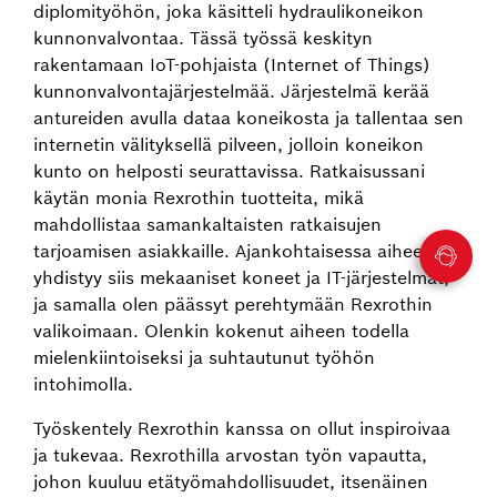
diplomityöhön, joka käsitteli hydraulikoneikon
kunnonvalvontaa. Tässä työssä keskityn
rakentamaan IoT-pohjaista (Internet of Things)
kunnonvalvontajärjestelmää. Järjestelmä kerää
antureiden avulla dataa koneikosta ja tallentaa sen
internetin välityksellä pilveen, jolloin koneikon
kunto on helposti seurattavissa. Ratkaisussani
käytän monia Rexrothin tuotteita, mikä
mahdollistaa samankaltaisten ratkaisujen
tarjoamisen asiakkaille. Ajankohtaisessa aiheessa
yhdistyy siis mekaaniset koneet ja IT-järjestelmät,
ja samalla olen päässyt perehtymään Rexrothin
valikoimaan. Olenkin kokenut aiheen todella
mielenkiintoiseksi ja suhtautunut työhön
intohimolla.
Työskentely Rexrothin kanssa on ollut inspiroivaa
ja tukevaa. Rexrothilla arvostan työn vapautta,
johon kuuluu etätyömahdollisuudet, itsenäinen