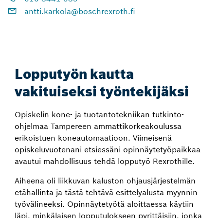
antti.karkola@boschrexroth.fi
Lopputyön kautta
vakituiseksi työntekijäksi
Opiskelin kone- ja tuotantotekniikan tutkinto-
ohjelmaa Tampereen ammattikorkeakoulussa
erikoistuen koneautomaatioon. Viimeisenä
opiskeluvuotenani etsiessäni opinnäytetyöpaikkaa
avautui mahdollisuus tehdä lopputyö Rexrothille.
Aiheena oli liikkuvan kaluston ohjausjärjestelmän
etähallinta ja tästä tehtävä esittelyalusta myynnin
työvälineeksi. Opinnäytetyötä aloittaessa käytiin
läpi, minkälaisen lopputulokseen pyrittäisiin, jonka