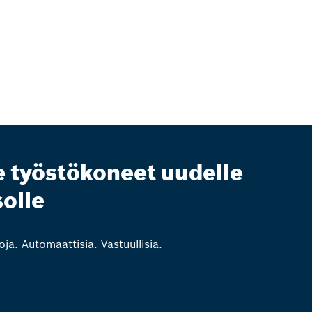
e työstökoneet uudelle
solle
oja. Automaattisia. Vastuullisia.