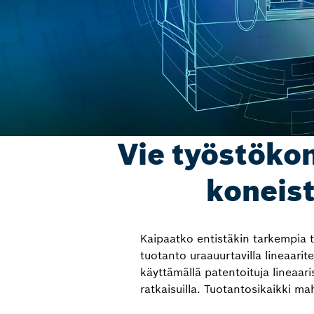
Vie työstökon
koneist
Kaipaatko entistäkin tarkempia 
tuotanto uraauurtavilla lineaari
käyttämällä patentoituja lineaaris
ratkaisuilla. Tuotantosikaikki m