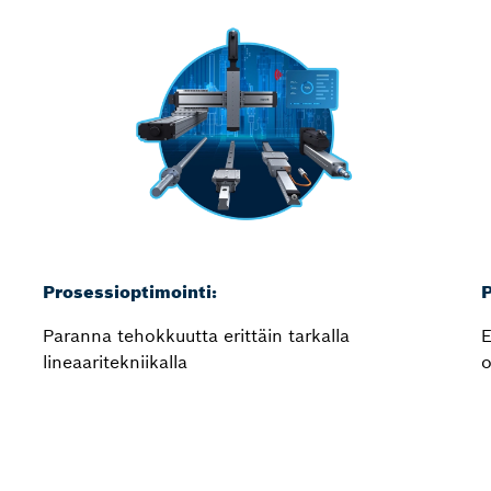
Prosessioptimointi:
P
Paranna tehokkuutta erittäin tarkalla
E
lineaaritekniikalla
o