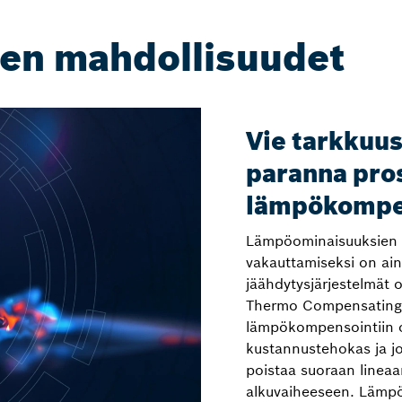
sen mahdollisuudet
Vie tarkkuu
paranna pro
lämpökompen
Lämpöominaisuuksien 
vakauttamiseksi on ain
jäähdytysjärjestelmät 
Thermo Compensating R
lämpökompensointiin o
kustannustehokas ja j
poistaa suoraan lineaar
alkuvaiheeseen. Lämpös