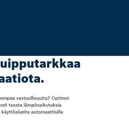
 Huipputarkkaa
aatiota.
empaa vastuullisuutta? Optimoi
posti tasata lämpövaikutuksia
a käyttöalueita automaattisilla