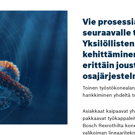
Vie prosess
seuraavalle 
Yksilölliste
kehittämin
erittäin jou
osajärjestel
Toinen työstökonealan
hankkiminen yhdeltä to
Asiakkaat kaipaavat y
pakkaavat työkappaleit
Bosch Rexrothilta kone
valikoiman lineaaritek