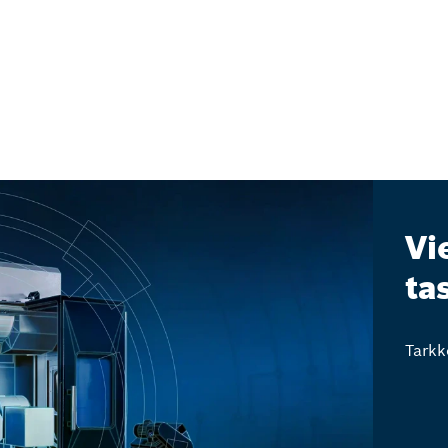
Vi
ta
Tarkk