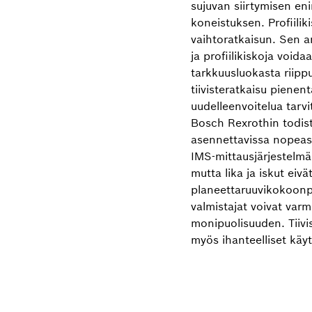
sujuvan siirtymisen e
koneistuksen. Profiilik
vaihtoratkaisun. Sen 
ja profiilikiskoja voida
tarkkuusluokasta riippu
tiivisteratkaisu piene
uudelleenvoitelua tarvi
Bosch Rexrothin todist
asennettavissa nopeast
IMS-mittausjärjestelmä 
mutta lika ja iskut eivä
planeettaruuvikokoonp
valmistajat voivat var
monipuolisuuden. Tiivis
myös ihanteelliset käy