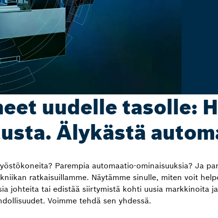
eet uudelle tasolle:
usta. Älykästä autom
työstökoneita? Parempia automaatio-ominaisuuksia? Ja par
tekniikan ratkaisuillamme. Näytämme sinulle, miten voit hel
ia johteita tai edistää siirtymistä kohti uusia markkinoita j
ahdollisuudet. Voimme tehdä sen yhdessä.