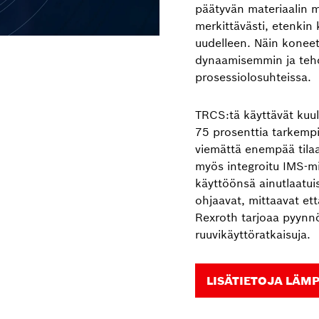
päätyvän materiaalin m
merkittävästi, etenkin 
uudelleen. Näin koneet
dynaamisemmin ja teh
prosessiolosuhteissa.
TRCS:tä käyttävät kuula
75 prosenttia tarkempi
viemättä enempää tilaa.
myös integroitu IMS-mi
käyttöönsä ainutlaatuis
ohjaavat, mittaavat et
Rexroth tarjoaa pyynn
ruuvikäyttöratkaisuja.
LISÄTIETOJA LÄM