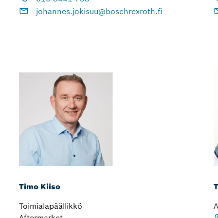
johannes.jokisuu@boschrexroth.fi
Timo Kiiso
T
Toimialapäällikkö
A
Aftermarket