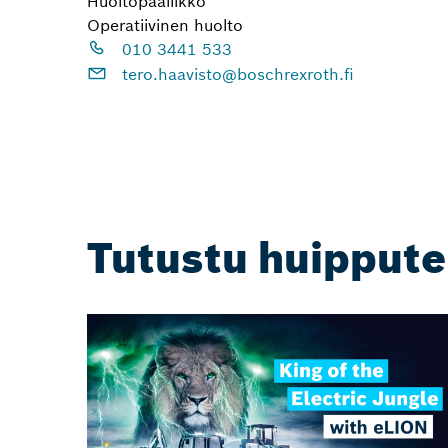
Huoltopäällikkö
Operatiivinen huolto
010 3441 533
tero.haavisto@boschrexroth.fi
Tutustu huipput