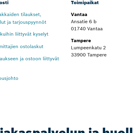
osti
Toimipaikat
kkaiden tilaukset,
Vantaa
Ansatie 6 b
lut ja tarjouspyynnöt
01740 Vantaa
uihin liittyvät kyselyt
Tampere
ittajien ostolaskut
Lumpeenkatu 2
33900 Tampere
aukseen ja ostoon liittyvät
ousjohto
iakaspalvelun ja huol