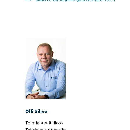
Olli Sihvo
Toimialapäällikkö
Tehdasautomaatio