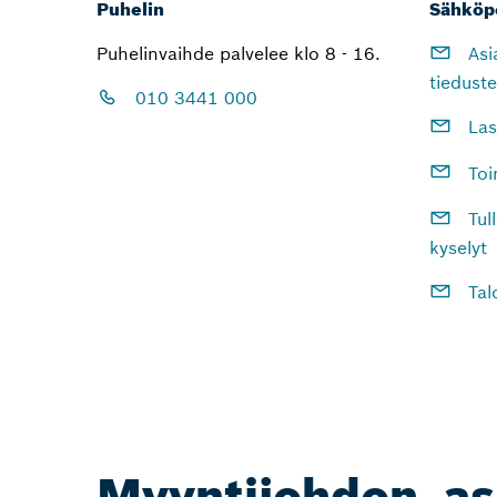
Puhelin
Sähköp
Puhelinvaihde palvelee klo 8 - 16.
Asia
tieduste
010 3441 000
Lask
Toim
Tull
kyselyt
Tal
Myyntijohdon, as