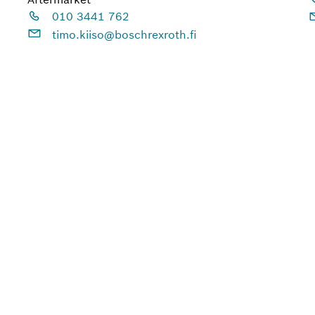
010 3441 762
timo.kiiso@boschrexroth.fi