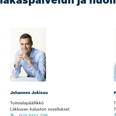
Johannes Jokisuu
H
Toimialapäällikkö
T
Liikkuvan kaluston sovellukset
T
010 3441 758