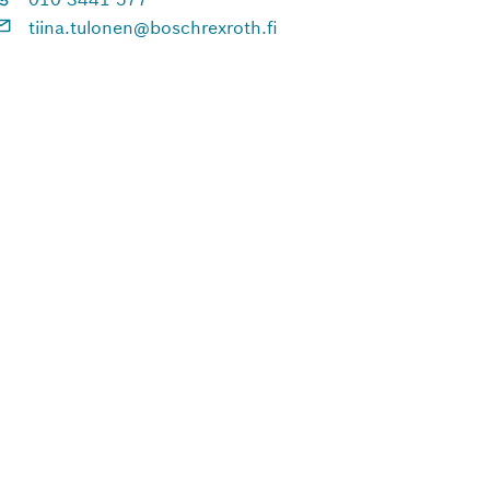
tiina.tulonen@boschrexroth.fi