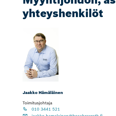
yhteyshenkilöt
Jaakko Hämäläinen
Toimitusjohtaja
010 3441 521
jaakko.hamalainen@boschrexroth.fi