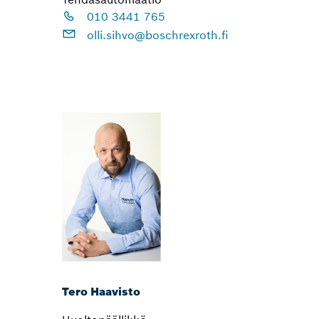
010 3441 765
olli.sihvo@boschrexroth.fi
Tero Haavisto