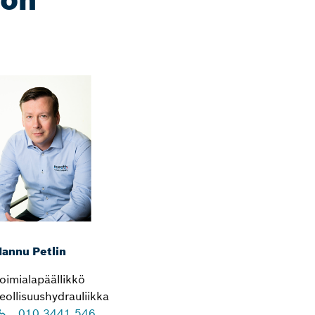
annu Petlin
oimialapäällikkö
eollisuushydrauliikka
010 3441 546