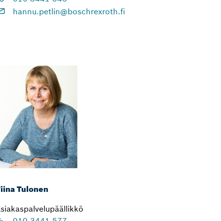
hannu.petlin@boschrexroth.fi
iina Tulonen
siakaspalvelupäällikkö
010 3441 577