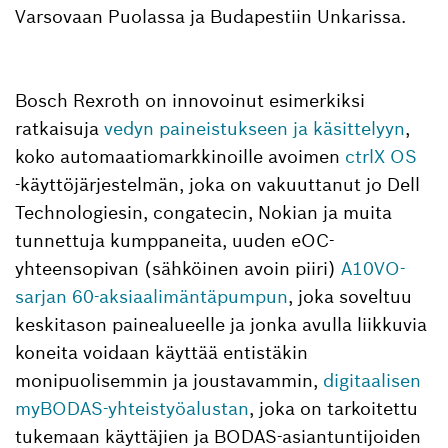
Varsovaan Puolassa ja Budapestiin Unkarissa.
Bosch Rexroth on innovoinut esimerkiksi
ratkaisuja
vedyn paineistukseen ja käsittelyyn
,
koko automaatiomarkkinoille avoimen
ctrlX OS
‑käyttöjärjestelmän, joka on vakuuttanut jo Dell
Technologiesin, congatecin, Nokian ja muita
tunnettuja kumppaneita, uuden eOC-
yhteensopivan (sähköinen avoin piiri)
A10VO-
sarjan 60-aksiaalimäntäpumpun
, joka soveltuu
keskitason painealueelle ja jonka avulla liikkuvia
koneita voidaan käyttää entistäkin
monipuolisemmin ja joustavammin,
digitaalisen
myBODAS-yhteistyöalustan
, joka on tarkoitettu
tukemaan käyttäjien ja BODAS-asiantuntijoiden