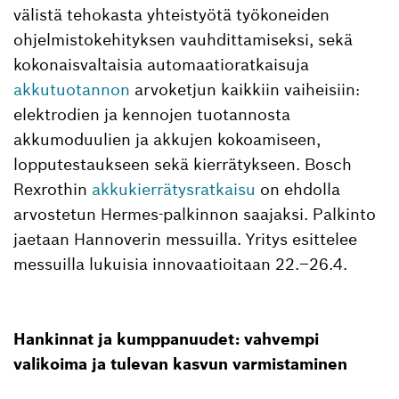
välistä tehokasta yhteistyötä työkoneiden
ohjelmistokehityksen vauhdittamiseksi, sekä
kokonaisvaltaisia automaatioratkaisuja
akkutuotannon
arvoketjun kaikkiin vaiheisiin:
elektrodien ja kennojen tuotannosta
akkumoduulien ja akkujen kokoamiseen,
lopputestaukseen sekä kierrätykseen. Bosch
Rexrothin
akkukierrätysratkaisu
on ehdolla
arvostetun Hermes-palkinnon saajaksi. Palkinto
jaetaan Hannoverin messuilla. Yritys esittelee
messuilla lukuisia innovaatioitaan 22.–26.4.
Hankinnat ja kumppanuudet: vahvempi
valikoima ja tulevan kasvun varmistaminen