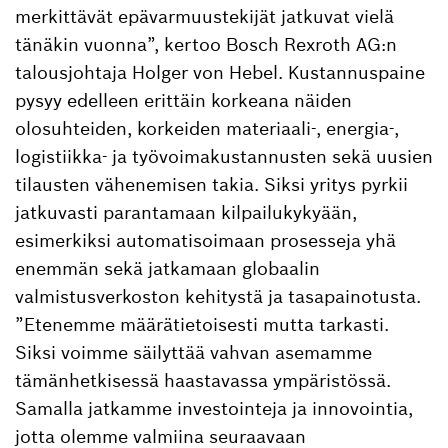
merkittävät epävarmuustekijät jatkuvat vielä
tänäkin vuonna”, kertoo Bosch Rexroth AG:n
talousjohtaja Holger von Hebel. Kustannuspaine
pysyy edelleen erittäin korkeana näiden
olosuhteiden, korkeiden materiaali-, energia-,
logistiikka- ja työvoimakustannusten sekä uusien
tilausten vähenemisen takia. Siksi yritys pyrkii
jatkuvasti parantamaan kilpailukykyään,
esimerkiksi automatisoimaan prosesseja yhä
enemmän sekä jatkamaan globaalin
valmistusverkoston kehitystä ja tasapainotusta.
”Etenemme määrätietoisesti mutta tarkasti.
Siksi voimme säilyttää vahvan asemamme
tämänhetkisessä haastavassa ympäristössä.
Samalla jatkamme investointeja ja innovointia,
jotta olemme valmiina seuraavaan