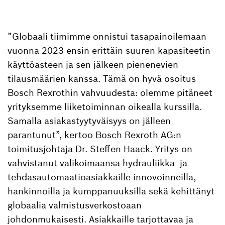
”Globaali tiimimme onnistui tasapainoilemaan
vuonna 2023 ensin erittäin suuren kapasiteetin
käyttöasteen ja sen jälkeen pienenevien
tilausmäärien kanssa. Tämä on hyvä osoitus
Bosch Rexrothin vahvuudesta: olemme pitäneet
yrityksemme liiketoiminnan oikealla kurssilla.
Samalla asiakastyytyväisyys on jälleen
parantunut”, kertoo Bosch Rexroth AG:n
toimitusjohtaja Dr. Steffen Haack. Yritys on
vahvistanut valikoimaansa hydrauliikka- ja
tehdasautomaatioasiakkaille innovoinneilla,
hankinnoilla ja kumppanuuksilla sekä kehittänyt
globaalia valmistusverkostoaan
johdonmukaisesti. Asiakkaille tarjottavaa ja