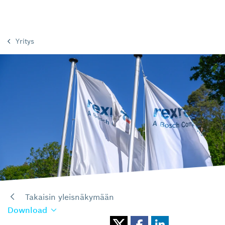
Yritys
Takaisin yleisnäkymään
Download