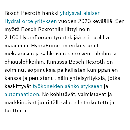
Bosch Rexroth hankki
yhdysvaltalaisen
HydraForce-yrityksen
vuoden 2023 keväällä. Sen
myötä Bosch Rexrothiin liittyi noin
2 100 HydraForcen työntekijää eri puolilta
maailmaa. HydraForce on erikoistunut
mekaanisiin ja sähköisiin kierreventtiileihin ja
ohjauslohkoihin. Kiinassa Bosch Rexroth on
solminut sopimuksia paikallisten kumppanien
kanssa ja perustanut näin yhteisyrityksiä, jotka
keskittyvät
työkoneiden sähköistykseen
ja
automaatioon
. Ne kehittävät, valmistavat ja
markkinoivat juuri tälle alueelle tarkoitettuja
tuotteita.