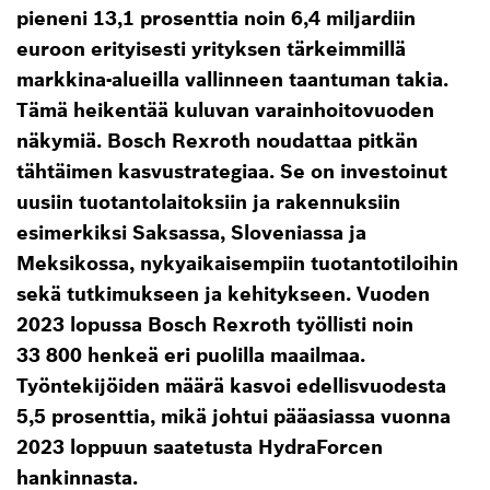
pieneni 13,1 prosenttia noin 6,4 miljardiin
euroon erityisesti yrityksen tärkeimmillä
markkina-alueilla vallinneen taantuman takia.
Tämä heikentää kuluvan varainhoitovuoden
näkymiä. Bosch Rexroth noudattaa pitkän
tähtäimen kasvustrategiaa. Se on investoinut
uusiin tuotantolaitoksiin ja rakennuksiin
esimerkiksi Saksassa, Sloveniassa ja
Meksikossa, nykyaikaisempiin tuotantotiloihin
sekä tutkimukseen ja kehitykseen. Vuoden
2023 lopussa Bosch Rexroth työllisti noin
33 800 henkeä eri puolilla maailmaa.
Työntekijöiden määrä kasvoi edellisvuodesta
5,5 prosenttia, mikä johtui pääasiassa vuonna
2023 loppuun saatetusta HydraForcen
hankinnasta.