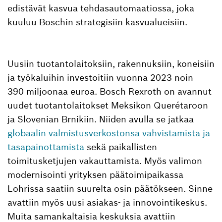
edistävät kasvua tehdasautomaatiossa, joka
kuuluu Boschin strategisiin kasvualueisiin.
Uusiin tuotantolaitoksiin, rakennuksiin, koneisiin
ja työkaluihin investoitiin vuonna 2023 noin
390 miljoonaa euroa. Bosch Rexroth on avannut
uudet tuotantolaitokset Meksikon Querétaroon
ja Slovenian Brnikiin. Niiden avulla se jatkaa
globaalin valmistusverkostonsa vahvistamista ja
tasapainottamista
sekä paikallisten
toimitusketjujen vakauttamista. Myös valimon
modernisointi yrityksen päätoimipaikassa
Lohrissa saatiin suurelta osin päätökseen. Sinne
avattiin myös uusi asiakas- ja innovointikeskus.
Muita samankaltaisia keskuksia avattiin