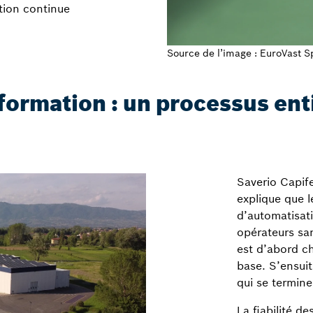
tion continue
Source de l’image : EuroVast 
nformation : un processus en
Saverio Capife
explique que 
d’automatisati
opérateurs sa
est d’abord c
base. S’ensui
qui se termine 
La fiabilité d