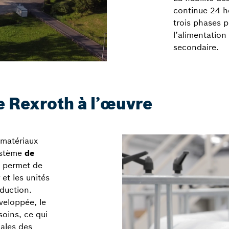
continue 24 he
trois phases p
l’alimentation
secondaire.
 Rexroth à l’œuvre
 matériaux
ystème
de
permet de
et les unités
oduction.
veloppée, le
soins, ce qui
males des