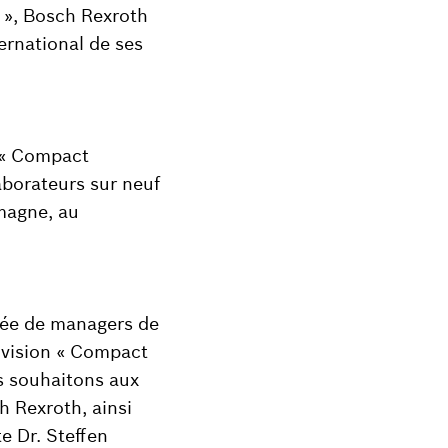
 », Bosch Rexroth
ernational de ses
n « Compact
aborateurs sur neuf
emagne, au
sée de managers de
ivision « Compact
us souhaitons aux
h Rexroth, ainsi
e Dr. Steffen