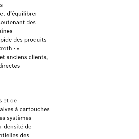
s
t d’équilibrer
soutenant des
aînes
apide des produits
roth : «
et anciens clients,
directes
 et de
alves à cartouches
Les systèmes
r densité de
ntielles des