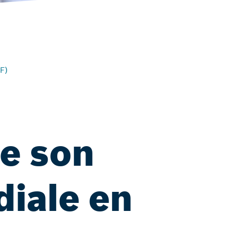
F)
e son
diale en