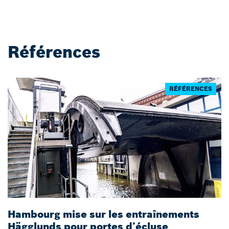
Références
RÉFÉRENCES
Hambourg mise sur les entraînements
A
Hägglunds pour portes d’écluse
c