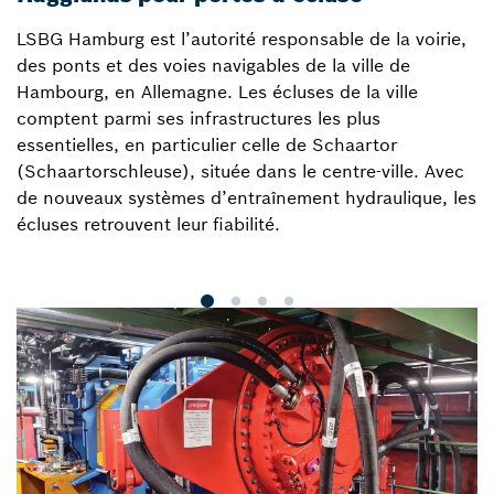
h
LSBG Hamburg est l’autorité responsable de la voirie,
des ponts et des voies navigables de la ville de
L
Hambourg, en Allemagne. Les écluses de la ville
m
comptent parmi ses infrastructures les plus
t
essentielles, en particulier celle de Schaartor
d
(Schaartorschleuse), située dans le centre-ville. Avec
H
de nouveaux systèmes d’entraînement hydraulique, les
c
écluses retrouvent leur fiabilité.
p