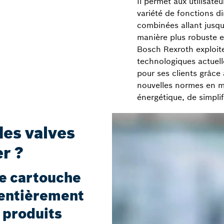
Il permet aux utilisat
variété de fonctions di
combinées allant jusqu
manière plus robuste 
Bosch Rexroth exploite
technologiques actuell
pour ses clients grâce 
nouvelles normes en ma
énergétique, de simplif
es valves
er ?
ve cartouche
 entièrement
 produits