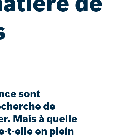
matière de
s
ance sont
echerche de
r. Mais à quelle
t-elle en plein