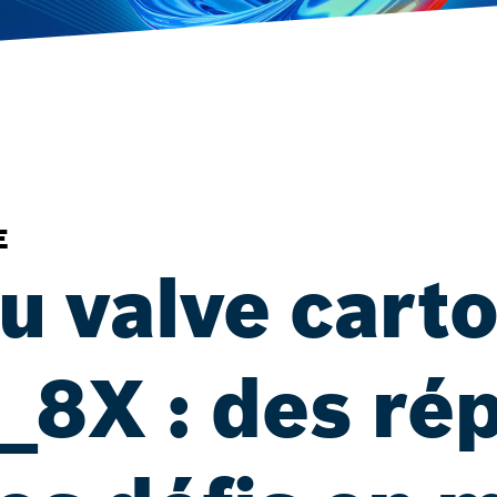
E
u valve cart
C_8X : des ré