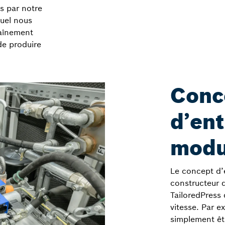
s par notre
uel nous
aînement
de produire
Conc
d’en
modu
Le concept d’
constructeur 
TailoredPress 
vitesse. Par 
simplement êt