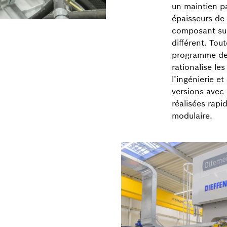
un maintien pa
épaisseurs de
composant sup
différent. Tou
programme de 
rationalise le
l’ingénierie e
versions avec
réalisées rapi
modulaire.