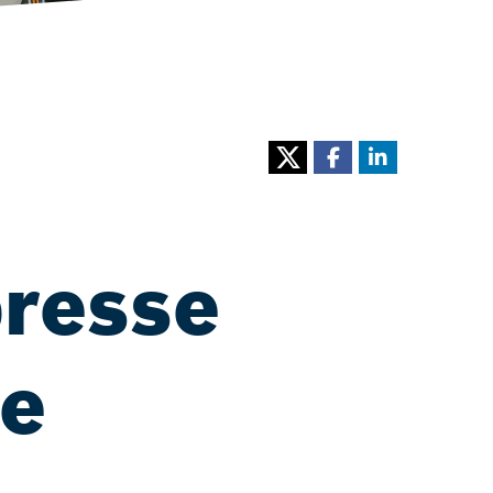
presse
ue