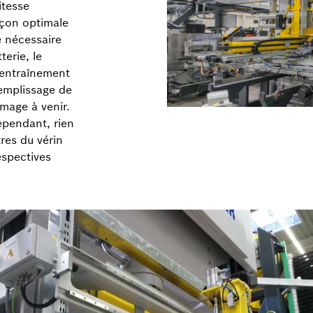
itesse
açon optimale
 nécessaire
terie, le
 entraînement
remplissage de
mage à venir.
ependant, rien
res du vérin
espectives