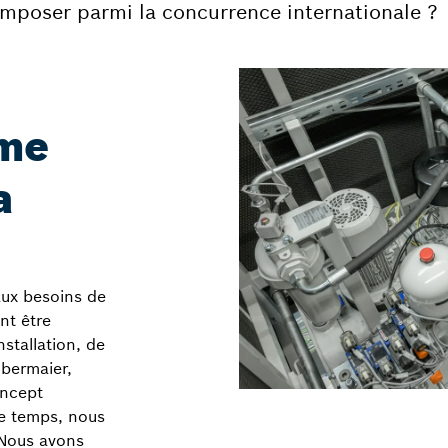
’imposer parmi la concurrence internationale ?
ome
a
aux besoins de
nt être
stallation, de
Obermaier,
oncept
me temps, nous
. Nous avons