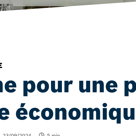
E
e pour une 
le économiq
23/09/2024
5 min