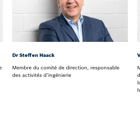
Dr Steffen Haack
V
e
Membre du comité de direction, responsable
M
des activités d’ingénierie
d
l