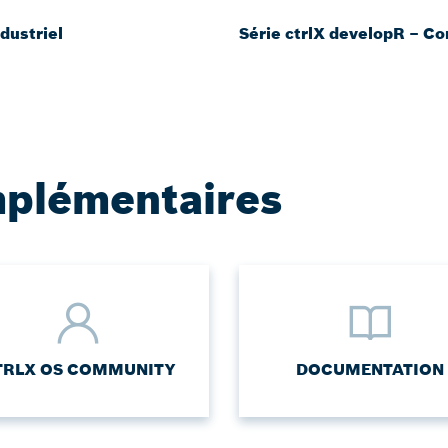
dustriel
Série ctrlX developR – Co
mplémentaires
TRLX OS COMMUNITY
DOCUMENTATION