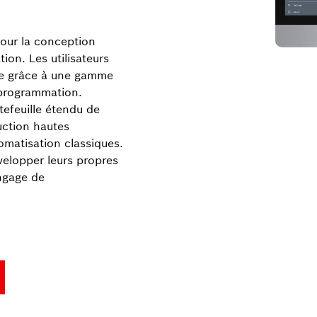
pour la conception
ion. Les utilisateurs
ale grâce à une gamme
 programmation.
efeuille étendu de
uction hautes
matisation classiques.
évelopper leurs propres
ngage de