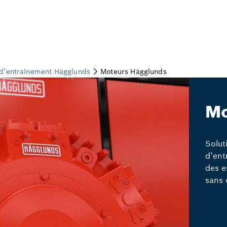
Mo
Solut
d’ent
des e
sans 