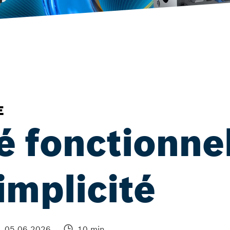
E
é fonctionne
implicité
05.06.2026
10 min