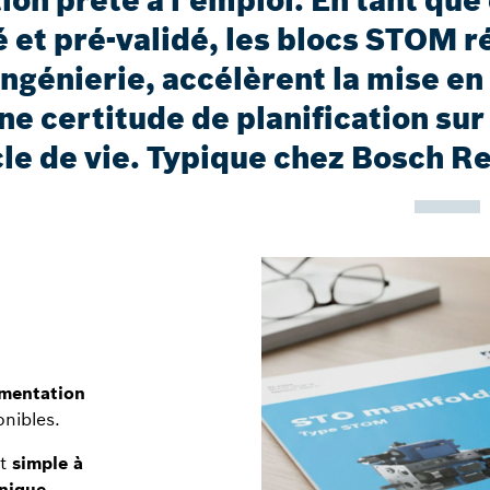
tion prête à l’emploi. En tant qu
 et pré-validé, les blocs STOM r
ingénierie, accélèrent la mise en
ne certitude de planification sur
le de vie. Typique chez Bosch R
mentation
nibles.
st
simple à
hnique
.