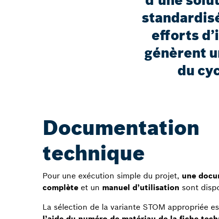
d’une solu
standardisé
efforts d’
génèrent u
du cyc
Documentation
technique
Pour une exécution simple du projet,
une docu
complète
et un
manuel d’utilisation
sont dispo
La sélection de la variante STOM appropriée e
l’aide du numéro de matériau de la fiche tec