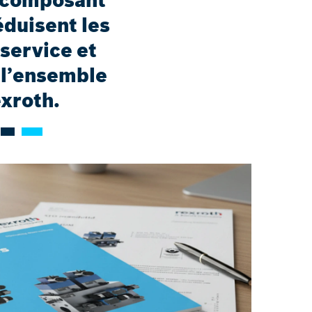
e composant
éduisent les
 service et
 l’ensemble
exroth.