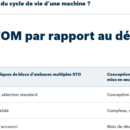
du cycle de vie d’une machine ?
TOM par rapport au d
iques de blocs d’embases multiples STO
Conception 
mise en œuv
a sélection standard
Conception
alidé
Complexe, c
raccourci
Mois de dév