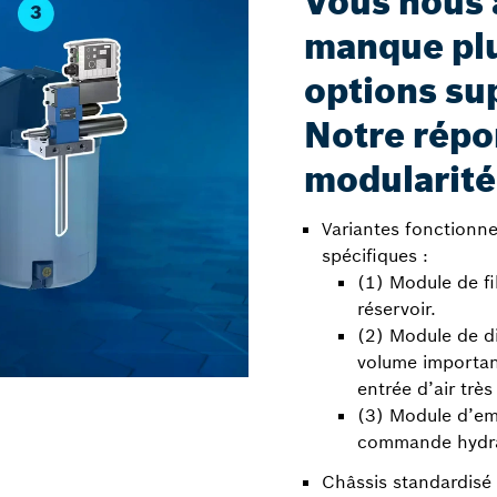
Vous nous a
manque plu
options su
Notre répo
modularité
Variantes fonctionne
spécifiques :
(1) Module de fil
réservoir.
(2) Module de di
volume importan
entrée d’air très
(3) Module d’em
commande hydra
Châssis standardisé 