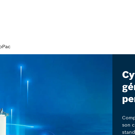
oPac
Cy
gé
pe
Compa
son c
stand