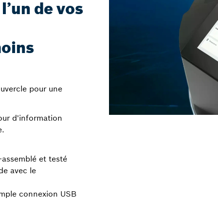
 l’un de vos
moins
ouvercle pour une
our d'information
e.
-assemblé et testé
de avec le
simple connexion USB