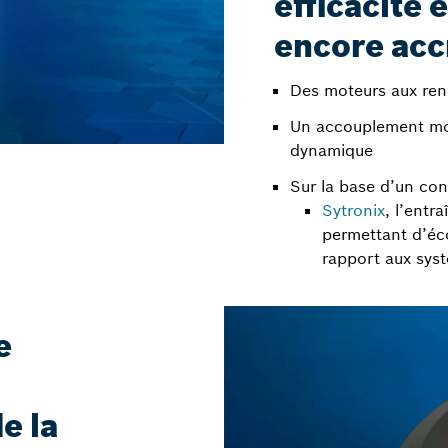
efficacité 
encore acc
Des moteurs aux re
Un accouplement mo
dynamique
Sur la base d’un con
Sytronix
, l’entr
permettant d’éc
rapport aux sys
e
e la