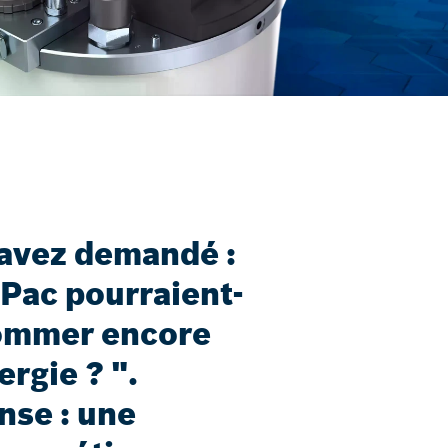
avez demandé :
oPac pourraient-
sommer encore
rgie ? ".
nse : une