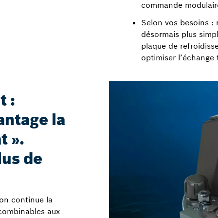
commande modulair
Selon vos besoins : 
désormais plus simp
plaque de refroidis
optimiser l’échange 
 :
antage la
t ».
lus de
on continue la
 combinables aux