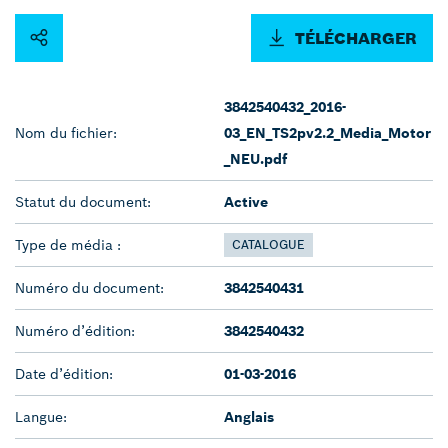
TÉLÉCHARGER
3842540432_2016-
Nom du fichier:
03_EN_TS2pv2.2_Media_Motor
_NEU.pdf
Statut du document:
Active
Type de média :
CATALOGUE
Numéro du document:
3842540431
Numéro d’édition:
3842540432
Date d’édition:
01-03-2016
Langue:
Anglais