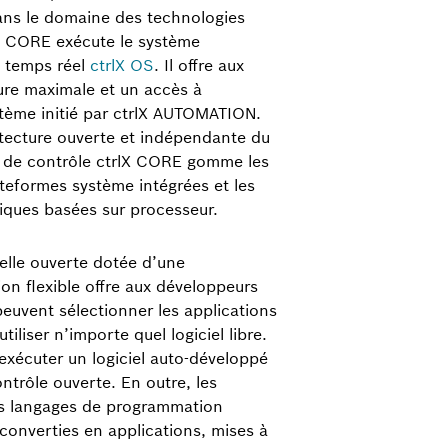
ns le domaine des technologies
lX CORE exécute le système
n temps réel
ctrlX OS
. Il offre aux
ture maximale et un accès à
tème initié par ctrlX AUTOMATION.
itecture ouverte et indépendante du
me de contrôle ctrlX CORE gomme les
ateformes système intégrées et les
iques basées sur processeur.
ielle ouverte dotée d’une
ion flexible offre aux développeurs
s peuvent sélectionner les applications
tiliser n’importe quel logiciel libre.
exécuter un logiciel auto-développé
ntrôle ouverte. En outre, les
es langages de programmation
converties en applications, mises à