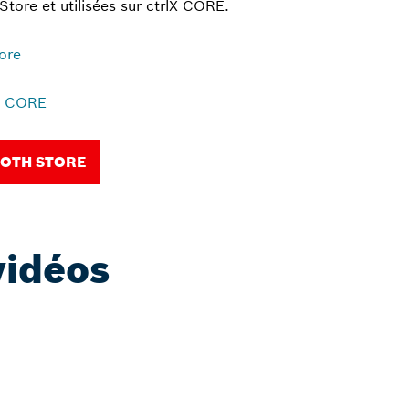
 Store et utilisées sur ctrlX CORE.
ore
lX CORE
OTH STORE
vidéos