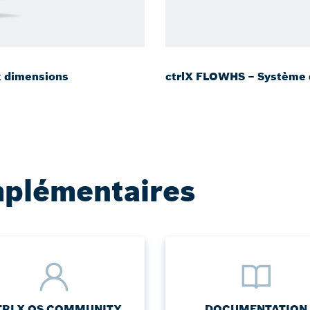
x dimensions
ctrlX FLOWHS – Système d
mplémentaires
TRLX OS COMMUNITY
DOCUMENTATION