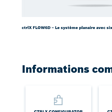
ctrlX FLOW6D – Le système planaire avec si
Informations co
CTRLX CONFIGURATOR
C