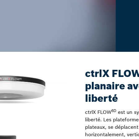
ctrlX FLO
planaire a
liberté
6D
ctrlX FLOW
est un sy
liberté. Les plateforme
plateaux, se déplacent 
horizontalement, vert