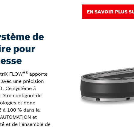
EN SAVOIR PLUS S
ystème de
re pour
tesse
HS
ctrlX FLOW
apporte
n, avec une précision
t. Ce système à
 être configuré de
pologies et donc
ré à 100 % dans la
lX AUTOMATION et
ité et de l'ensemble de