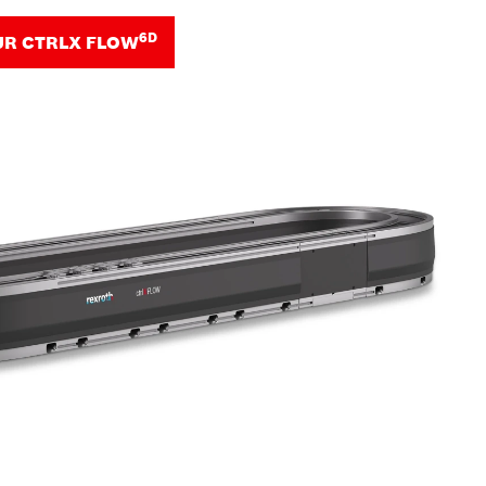
6D
UR CTRLX FLOW