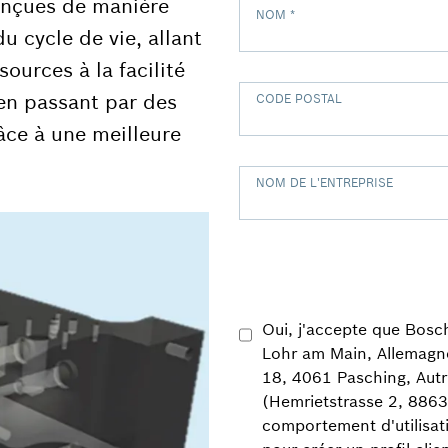
onçues de manière
NOM
*
u cycle de vie, allant
ources à la facilité
en passant par des
CODE POSTAL
âce à une meilleure
NOM DE L'ENTREPRISE
Oui, j'accepte que Bos
Lohr am Main, Allemagn
18, 4061 Pasching, Autr
(Hemrietstrasse 2, 886
comportement d'utilisat