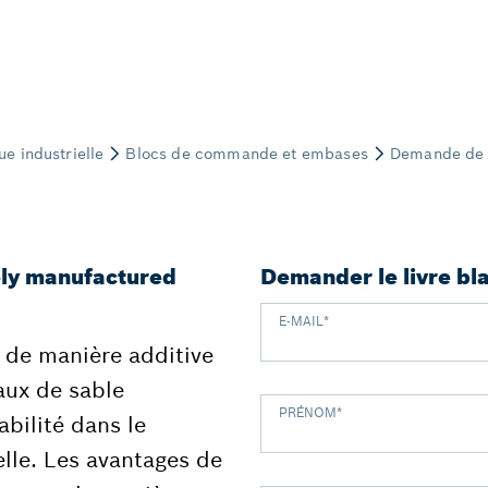
ely manufactured
Demander le livre bl
E-MAIL
*
de manière additive
aux de sable
PRÉNOM
*
bilité dans le
lle. Les avantages de