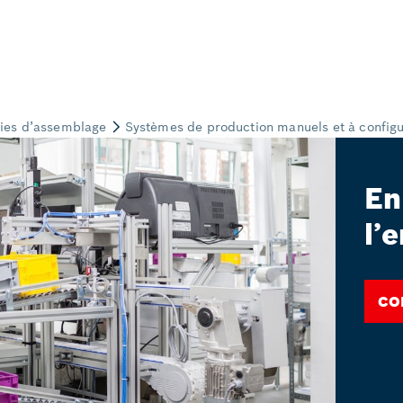
En
l’
Co