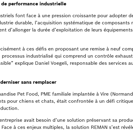
 de performance industrielle
striels font face à une pression croissante pour adopter de
strie durable, l’acquisition systématique de composants neu
ent d’allonger la durée d’exploitation de leurs équipemen
isément à ces défis en proposant une remise à neuf comp
’un processus industrialisé qui comprend un contrôle exhaus
sible” explique Daniel Voegeli, responsable des services 
erniser sans remplacer
andise Pet Food, PME familiale implantée à Vire (Normandi
s pour chiens et chats, était confrontée à un défi critiq
duction.
entreprise avait besoin d’une solution préservant sa produc
ace à ces enjeux multiples, la solution REMAN s’est révél