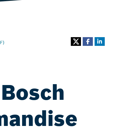
F)
 Bosch
mandise