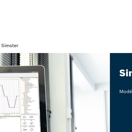
Simster
Si
Modél