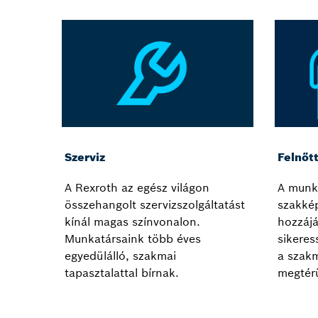
Szerviz
Felnőt
A Rexroth az egész világon
A munk
összehangolt szervizszolgáltatást
szakké
kínál magas színvonalon.
hozzájá
Munkatársaink több éves
sikeres
egyedülálló, szakmai
a szak
tapasztalattal bírnak.
megtérü