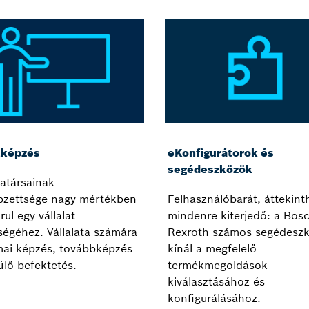
tképzés
eKonfigurátorok és
segédeszközök
atársainak
pzettsége nagy mértékben
Felhasználóbarát, áttekint
rul egy vállalat
mindenre kiterjedő: a Bos
ségéhez. Vállalata számára
Rexroth számos segédeszk
mai képzés, továbbképzés
kínál a megfelelő
lő befektetés.
termékmegoldások
kiválasztásához és
konfigurálásához.