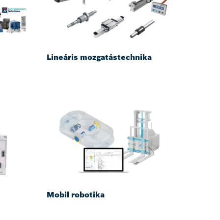
Lineáris mozgatástechnika
Mobil robotika