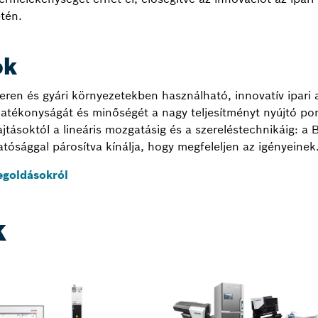
tén.
ok
eren és gyári környezetekben használható, innovatív ipari
atékonyságát és minőségét a nagy teljesítményt nyújtó port
ajtásoktól a lineáris mozgatásig és a szereléstechnikáig:
tósággal párosítva kínálja, hogy megfeleljen az igényeinek
egoldásokról
k