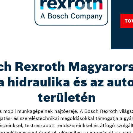
To
ch Rexroth Magyarors
a hidraulika és az aut
területén
és mobil munkagépeinek hajtóereje. A Bosch Rexroth világsz
zgatás- és szereléstechnikai megoldásokkal támogatja a gyá
észeinkkel, testreszabott rendszereinkkel és átfogó szolgá
rmelékenységet érhet el, elősegítve az innovációt az ipari