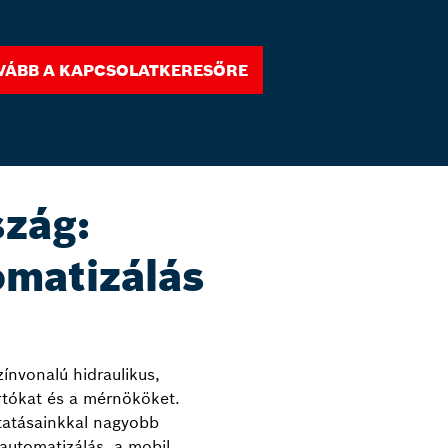
vább a kapcsolatkeresőre
zág:
omatizálás
ínvonalú hidraulikus,
rtókat és a mérnököket.
ltatásainkkal nagyobb
 automatizálás, a mobil