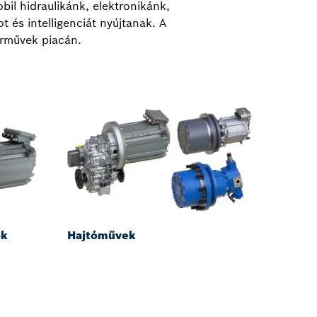
il hidraulikánk, elektronikánk,
 és intelligenciát nyújtanak. A
árművek piacán.
ok
Hajtóművek