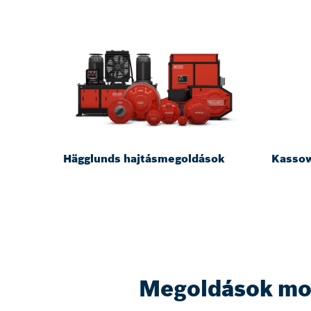
Hägglunds hajtásmegoldások
Kassow
Megoldások mo