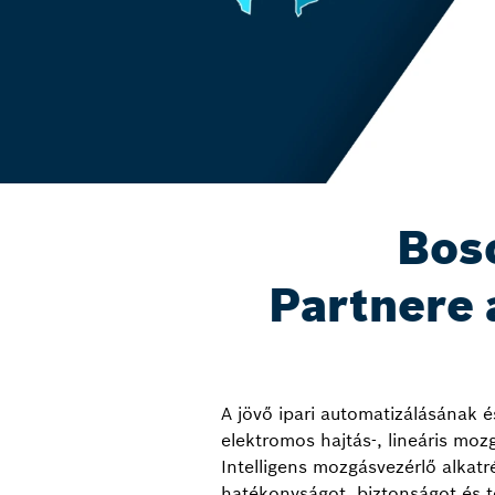
Bos
Partnere 
A jövő ipari automatizálásának 
elektromos hajtás-, lineáris mo
Intelligens mozgásvezérlő alkatr
hatékonyságot, biztonságot és te