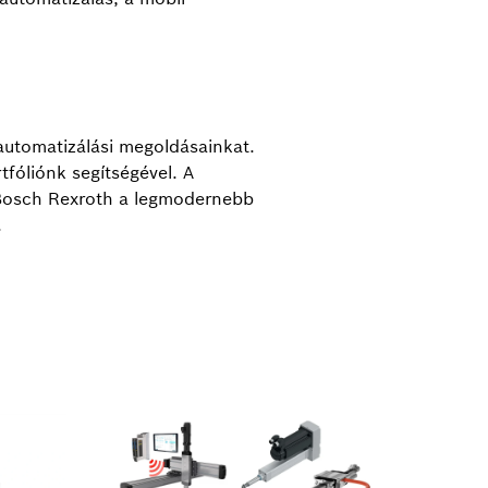
 automatizálási megoldásainkat.
fóliónk segítségével. A
 a Bosch Rexroth a legmodernebb
.