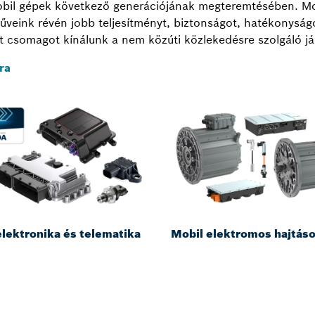
obil gépek következő generációjának megteremtésében. Mob
veink révén jobb teljesítményt, biztonságot, hatékonyságot
ett csomagot kínálunk a nem közúti közlekedésre szolgáló j
ra
elektronika és telematika
Mobil elektromos hajtás