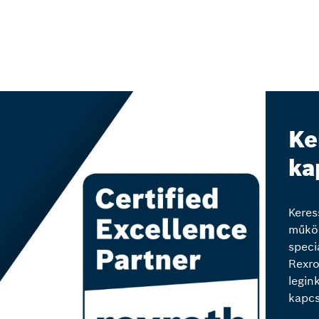
Ke
ka
Keres
működ
speci
Rexro
legin
kapcs