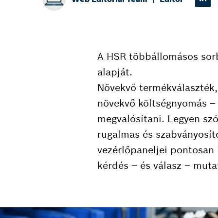
A HSR többállomásos sorb
alapját.
Növekvő termékválaszték,
növekvő költségnyomás – 
megvalósítani. Legyen szó
rugalmas és szabványosít
vezérlőpaneljei pontosan 
kérdés – és válasz – muta