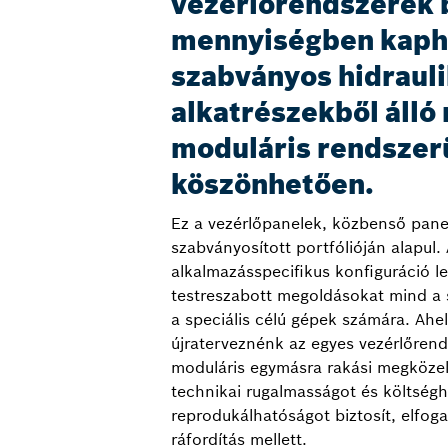
vezérlőrendszerek 
mennyiségben kapha
szabványos hidraul
alkatrészekből álló
moduláris rendsze
köszönhetően.
Ez a vezérlőpanelek, közbenső pane
szabványosított portfólióján alapul.
alkalmazásspecifikus konfiguráció le
testreszabott megoldásokat mind a 
a speciális célú gépek számára. Ahel
újraterveznénk az egyes vezérlőrend
moduláris egymásra rakási megközelí
technikai rugalmasságot és költség
reprodukálhatóságot biztosít, elfo
ráfordítás mellett.