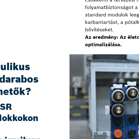
folyamatbiztonságot a 
standard modulok leegy
karbantartást, a pótalk
bővítéseket.
Az eredmény: Az életc
optimalizálása.
ulikus
 darabos
rhetők?
HSR
lokkokon