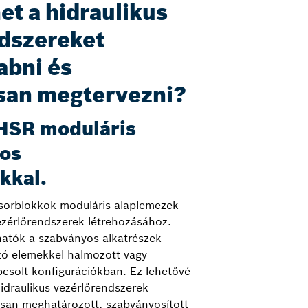
et a hidraulikus
dszereket
abni és
san megtervezni?
 HSR moduláris
os
kkal.
sorblokkok moduláris alaplemezek
ezérlőrendszerek létrehozásához.
atók a szabványos alkatrészek
zó elemekkel halmozott vagy
csolt konfigurációkban. Ez lehetővé
hidraulikus vezérlőrendszerek
osan meghatározott, szabványosított