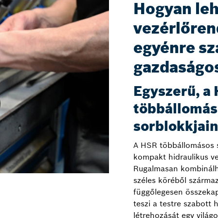
Hogyan leh
vezérlőren
egyénre sz
gazdaságo
Egyszerű, a
többállomás
sorblokkjain
A HSR többállomásos 
kompakt hidraulikus v
Rugalmasan kombinálh
széles köréből szárma
függőlegesen összekap
teszi a testre szabott 
létrehozását egy világ