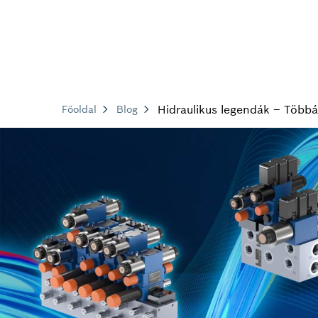
Hidraulikus legendák – Több
Főoldal
Blog