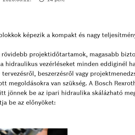
lokkok képezik a kompakt és nagy teljesítmény
 rövidebb projektidőtartamok, magasabb bizt
a hidraulikus vezérléseket minden eddiginél h
 tervezésről, beszerzésről vagy projektmenedz
ott megoldásokra van szükség. A Bosch Rexrot
itt jönnek be az ipari hidraulika skálázható me
tja be az előnyöket: