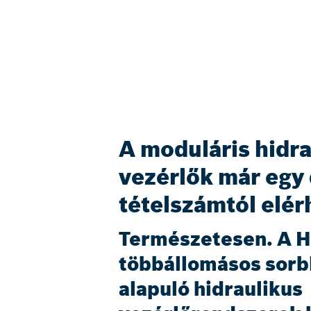
A moduláris hidra
vezérlők már egy
tételszámtól elé
Természetesen. A 
többállomásos sorb
alapuló hidraulikus