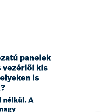
zatú panelek
 vezérlői kis
elyeken is
k?
 nélkül. A
 nagy