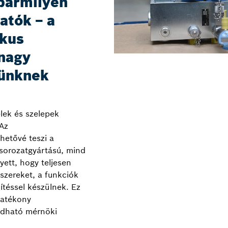
bármilyen
tók – a
ikus
 nagy
rünknek
lek és szelepek
 Az
hetővé teszi a
sorozatgyártású, mind
yett, hogy teljesen
szereket, a funkciók
téssel készülnek. Ez
hatékony
gadható mérnöki