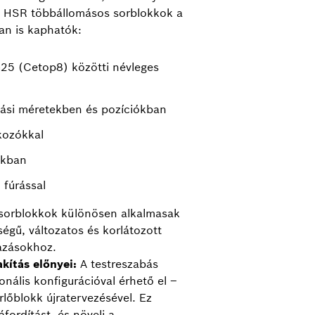
 A HSR többállomásos sorblokkok a
an is kaphatók:
25 (Cetop8) közötti névleges
ási méretekben és pozíciókban
kozókkal
okban
 fúrással
sorblokkok különösen alkalmasak
ségű, változatos és korlátozott
mazásokhoz.
kítás előnyei:
A testreszabás
onális konfigurációval érhető el –
rlőblokk újratervezésével. Ez
áfordítást, és növeli a