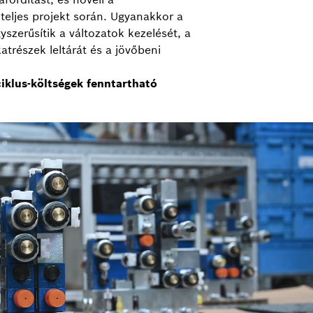
teljes projekt során. Ugyanakkor a
szerűsítik a változatok kezelését, a
atrészek leltárát és a jövőbeni
iklus-költségek fenntartható