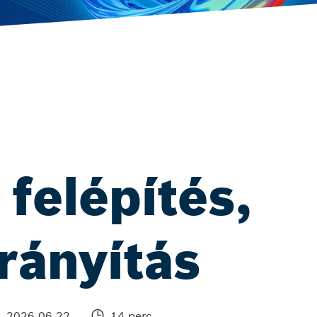
felépítés,
rányítás
2026.06.22.
14 perc