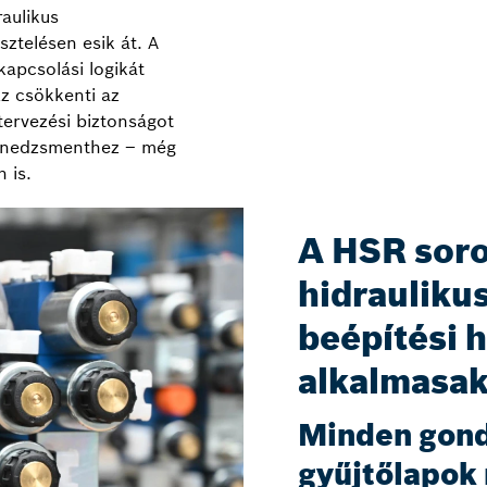
aulikus
sztelésen esik át. A
kapcsolási logikát
Ez csökkenti az
tervezési biztonságot
menedzsmenthez – még
 is.
A HSR soro
hidraulikus
beépítési h
alkalmasa
Minden gond
gyűjtőlapok