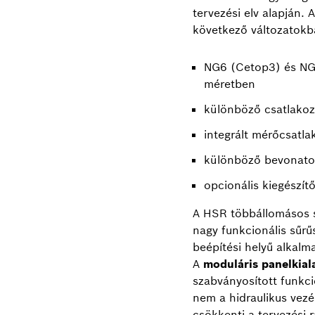
tervezési elv alapján.
következő változatokb
NG6 (Cetop3) és NG
méretben
különböző csatlakoz
integrált mérőcsatla
különböző bevonat
opcionális kiegészítő
A HSR többállomásos 
nagy funkcionális sűrű
beépítési helyű alkal
A
moduláris panelkiala
szabványosított funkci
nem a hidraulikus vezé
csökkenti a tervezési r