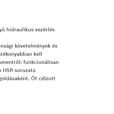
ű hidraulikus vezérlés
onsági követelmények és
atékonyabban kell
smentről: funkcionálisan
h HSR sorozatú
goldásaként. Öt célzott