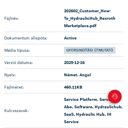
202602_Customer_How-
Fájlnév:
To_HydraulicHub_Rexroth
Marketplace.pdf
Dokumentum állapota:
Active
Média típusa:
GYORSINDÍTÁSI ÚTMUTATÓ
Verzió dátuma:
2025-12-16
Nyelv:
Német, Angol
Fájlméret:
460.11KB
Service Platform, Service,
Abo, Software, Hydraulichub,
Kulcsszavak:
SaaS, Hydraulic Hub, IH
Service