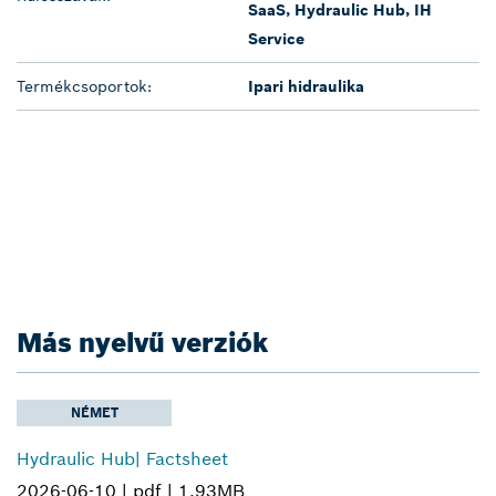
SaaS, Hydraulic Hub, IH
Service
Termékcsoportok:
Ipari hidraulika
Más nyelvű verziók
NÉMET
Hydraulic Hub| Factsheet
2026-06-10 |
pdf |
1.93MB