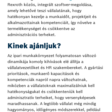
Rexroth közös, integrált szoftver-megoldása,
amely lehetővé teszi vállalatának, hogy
hatékonyan kezelje a munkaidőt, projektjeit és
alkalmazottainak kompetenciáit, így növelve a
termelékenységet és csökkentve az
adminisztrációs terheket.
Kinek ajánljuk?
Az ipari munkakörnyezet folyamatosan változó
dinamikája komoly kihívások elé állítja a
vállalatvezetőket és HR szakembereket. A gyártási
prioritások, munkaerő kapacitások és
kompetenciák napról napra változhatnak,
miközben a vállalatoknak maximalizálniuk kell
hatékonyságukat és csökkenteniük kell
adminisztratív terheiket, hogy versenyképesek
maradhassanak. A legtöbb vállalat még mindig
hagyományos, időigényes módszerekkel, például