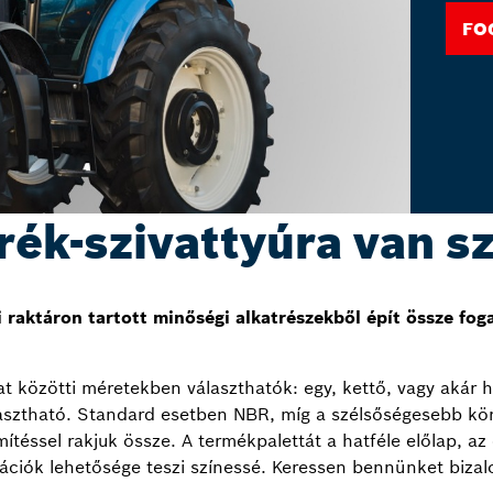
Fo
rék-szivattyúra van s
raktáron tartott minőségi alkatrészekből épít össze foga
t közötti méretekben választhatók: egy, kettő, vagy akár h
lasztható. Standard esetben NBR, míg a szélsőségesebb kö
ítéssel rakjuk össze. A termékpalettát a hatféle előlap, az
ációk lehetősége teszi színessé. Keressen bennünket bizal