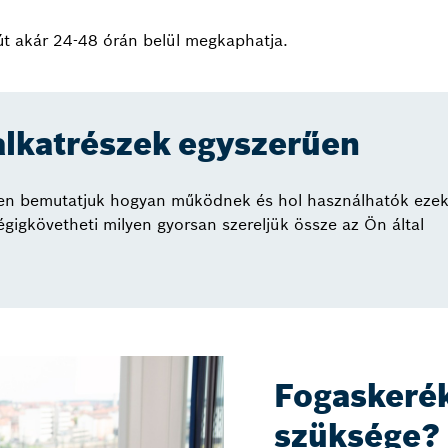
út akár 24-48 órán belül megkaphatja.
alkatrészek egyszerűen
ben bemutatjuk hogyan működnek és hol használhatók ezek
gigkövetheti milyen gyorsan szereljük össze az Ön által
Fogaskerék
szüksége?