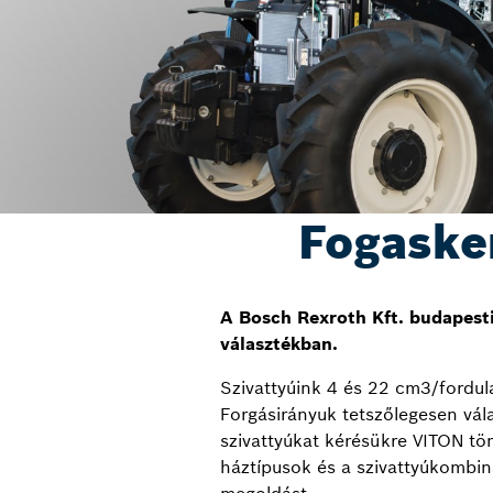
Fogaske
A Bosch Rexroth Kft. budapesti 
választékban.
Szivattyúink 4 és 22 cm3/fordula
Forgásirányuk tetszőlegesen vá
szivattyúkat kérésükre VITON töm
háztípusok és a szivattyúkombin