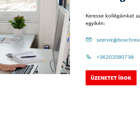
Keresse kollégáinkat a
egyikén:
szerviz@boschrex
+36203580738
ÜZENETET ÍROK