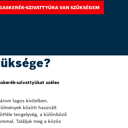
gaskerék-szivattyúra van szükségem
züksége?
skerék-szivattyúkat széles
árom tagos kivitelben.
rülmények között használt
 ötféle tengelyvég, a különböző
ommal. Találjuk meg a közös