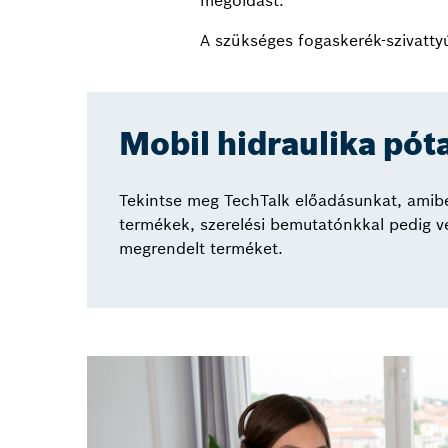
megoldást.
A szükséges fogaskerék-szivatty
Mobil hidraulika pót
Tekintse meg TechTalk előadásunkat, ami
termékek, szerelési bemutatónkkal pedig vé
megrendelt terméket.