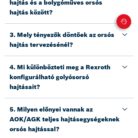
hajtás és a bolygóműves orsós
hajtás között?
3. Mely tényezők döntőek az orsós
hajtás tervezésénél?
4. Mi különbözteti meg a Rexroth
konfigurálható golyósorsó
hajtásait?
5. Milyen előnyei vannak az
AOK/AGK teljes hajtásegységeknek
orsós hajtással?