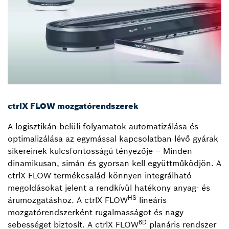
ctrlX FLOW mozgatórendszerek
A logisztikán belüli folyamatok automatizálása és
optimalizálása az egymással kapcsolatban lévő gyárak
sikereinek kulcsfontosságú tényezője – Minden
dinamikusan, simán és gyorsan kell együttműködjön. A
ctrlX FLOW termékcsalád könnyen integrálható
megoldásokat jelent a rendkívül hatékony anyag- és
HS
árumozgatáshoz. A ctrlX FLOW
lineáris
mozgatórendszerként rugalmasságot és nagy
6D
sebességet biztosít. A ctrlX FLOW
planáris rendszer