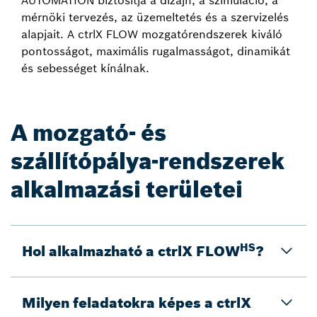
AUTOMATION biztosítja a dizájn, a szimuláció, a
mérnöki tervezés, az üzemeltetés és a szervizelés
alapjait. A ctrlX FLOW mozgatórendszerek kiváló
pontosságot, maximális rugalmasságot, dinamikát
és sebességet kínálnak.
A mozgató- és
szállítópálya-rendszerek
alkalmazási területei
HS
Hol alkalmazható a ctrlX FLOW
?
Milyen feladatokra képes a ctrlX