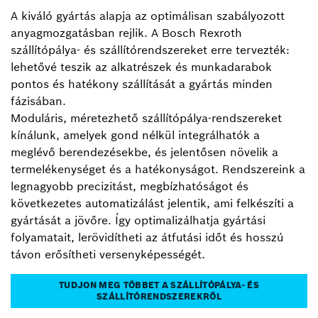
A kiváló gyártás alapja az optimálisan szabályozott
anyagmozgatásban rejlik. A Bosch Rexroth
szállítópálya- és szállítórendszereket erre tervezték:
lehetővé teszik az alkatrészek és munkadarabok
pontos és hatékony szállítását a gyártás minden
fázisában.
Moduláris, méretezhető szállítópálya-rendszereket
kínálunk, amelyek gond nélkül integrálhatók a
meglévő berendezésekbe, és jelentősen növelik a
termelékenységet és a hatékonyságot. Rendszereink a
legnagyobb precizitást, megbízhatóságot és
következetes automatizálást jelentik, ami felkészíti a
gyártását a jövőre. Így optimalizálhatja gyártási
folyamatait, lerövidítheti az átfutási időt és hosszú
távon erősítheti versenyképességét.
TUDJON MEG TÖBBET A SZÁLLÍTÓPÁLYA- ÉS
SZÁLLÍTÓRENDSZEREKRŐL