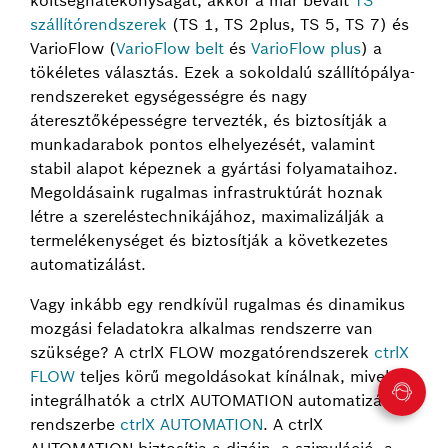
költséghatékonyságát, akkor a már bevált
TS
szállítórendszerek
(TS 1, TS 2plus, TS 5, TS 7) és
VarioFlow (
VarioFlow belt
és
VarioFlow plus
) a
tökéletes választás. Ezek a sokoldalú szállítópálya-
rendszereket egységességre és nagy
áteresztőképességre tervezték, és biztosítják a
munkadarabok pontos elhelyezését, valamint
stabil alapot képeznek a gyártási folyamataihoz.
Megoldásaink rugalmas infrastruktúrát hoznak
létre a szereléstechnikájához, maximalizálják a
termelékenységet és biztosítják a következetes
automatizálást.
Vagy inkább egy rendkívül rugalmas és dinamikus
mozgási feladatokra alkalmas rendszerre van
szüksége? A ctrlX FLOW mozgatórendszerek
ctrlX
FLOW
teljes körű megoldásokat kínálnak, mivel
integrálhatók a ctrlX AUTOMATION automatizálási
rendszerbe
ctrlX AUTOMATION
. A ctrlX