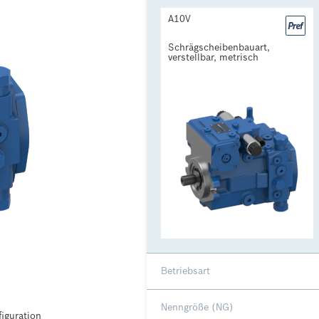
A10V
Schrägscheibenbauart, 
verstellbar, metrisch
Betriebsart
Nenngröße (NG)
iguration