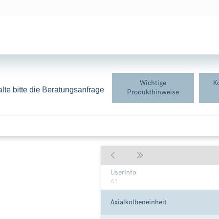
Wichtige
K
lte bitte die Beratungsanfrage 
Produkthinweise
UserInfo
A1
Axialkolbeneinheit