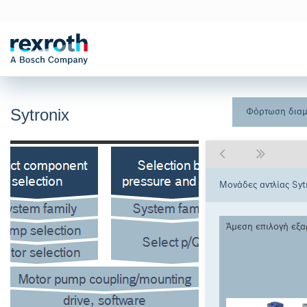
Sytronix
Φόρτωση δια
Μονάδες αντλίας Syt
Άμεση επιλογή εξ