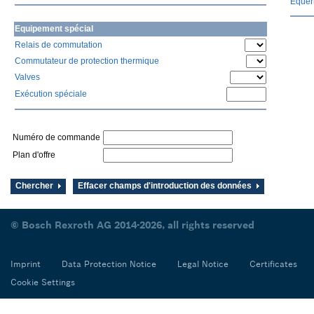
Equerr
Equipement spécial
Relais de commutation
Commutateur de protection thermique
Valves
Exécution spéciale
Numéro de commande
Plan d'offre
Chercher
Effacer champs d'introduction des données
© Bosch Rexroth AG 2014-2026, all rights reserved
Imprint
Data Protection Notice
Legal Notice
Certificates
Cookie Settings