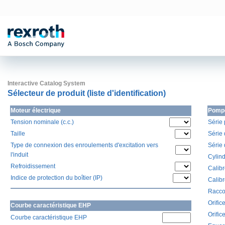
Interactive Catalog System
Sélecteur de produit (liste d'identification)
Moteur électrique
Pompe
Tension nominale (c.c.)
Série
Taille
Série
Type de connexion des enroulements d'excitation vers
Série
l'induit
Cylin
Refroidissement
Calib
Indice de protection du boîtier (IP)
Calib
Racco
Orifi
Courbe caractéristique EHP
Orifi
Courbe caractéristique EHP