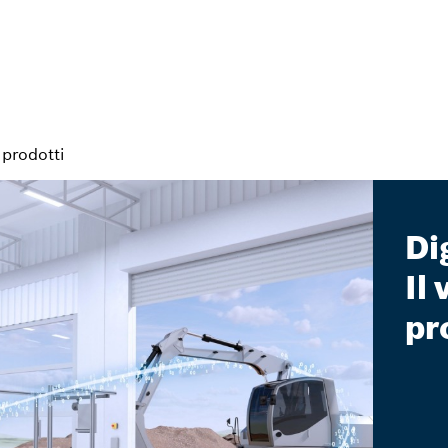
 prodotti
Di
Il
pr