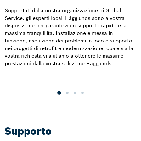
Supportati dalla nostra organizzazione di Global
Il
Service, gli esperti locali Hägglunds sono a vostra
s
disposizione per garantirvi un supporto rapido e la
u
massima tranquillità. Installazione e messa in
qu
funzione, risoluzione dei problemi in loco o supporto
ut
nei progetti di retrofit e modernizzazione: quale sia la
s
vostra richiesta vi aiutiamo a ottenere le massime
s
prestazioni dalla vostra soluzione Hägglunds.
ce
H
s
Supporto