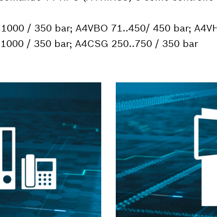
.1000 / 350 bar; A4VBO 71..450/ 450 bar; A4V
.1000 / 350 bar; A4CSG 250..750 / 350 bar