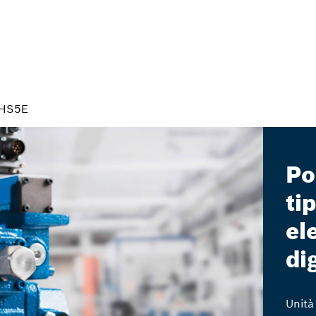
-HS5E
Po
ti
el
di
Unità