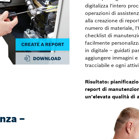
digitalizza l'intero pr
operazioni di assistenz
alla creazione di repo
numero di materiale, 
checklist di manutenz
facilmente personalizza
in digitale – guidati p
aggiungere immagini e
tracciabile e ogni att
Risultato: pianificazi
report di manutenzion
un'elevata qualità di 
enza –