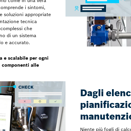
oprio come in una vera
comprende i sintomi,
ce soluzioni appropriate
ntazione tecnica
 complessi che
rno di un sistema
do e accurato.
 e scalabile per ogni
li componenti alle
Dagli elenc
pianificazi
manutenzi
Niente più fogli di cal