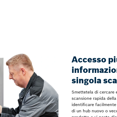
Accesso più
informazio
singola sc
Smettetela di cercare e
scansione rapida della 
identificare facilmente 
di un hub nuovo o vecc
prodotto e vi porta di