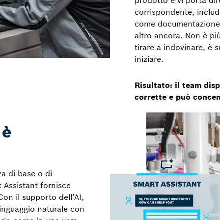
corrispondente, include
come documentazione, r
altro ancora. Non è più
tirare a indovinare, è 
iniziare.
Risultato: il team di
corrette e può concent
 è
za di base o di
 Assistant fornisce
on il supporto dell’AI,
linguaggio naturale con