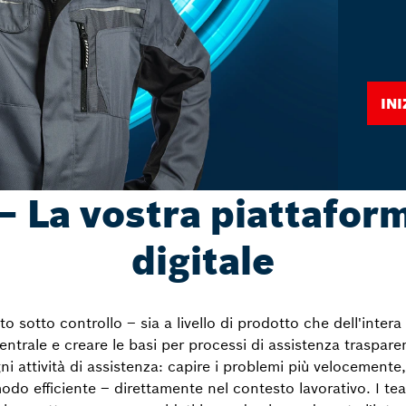
In
– La vostra piattaform
digitale
o sotto controllo – sia a livello di prodotto che dell'intera
entrale e creare le basi per processi di assistenza trasparen
ni attività di assistenza: capire i problemi più velocemente
n modo efficiente – direttamente nel contesto lavorativo. I