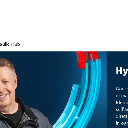
aulic Hub
Hy
Con H
di ma
Ident
sull’
diret
in og