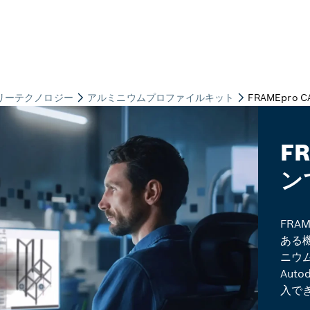
F
ン
FRA
ある
ニウム
Auto
入で