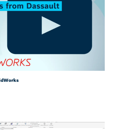
idWorks