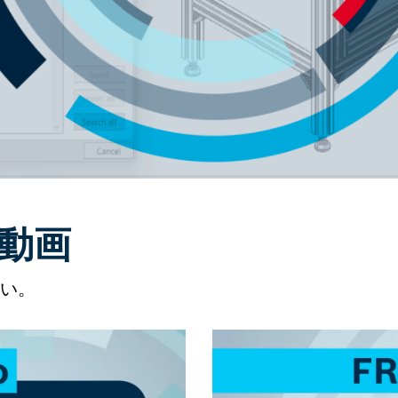
連動画
さい。