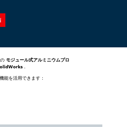
画
用の
モジュール式アルミニウムプロ
olidWorks
.
機能を活用できます：