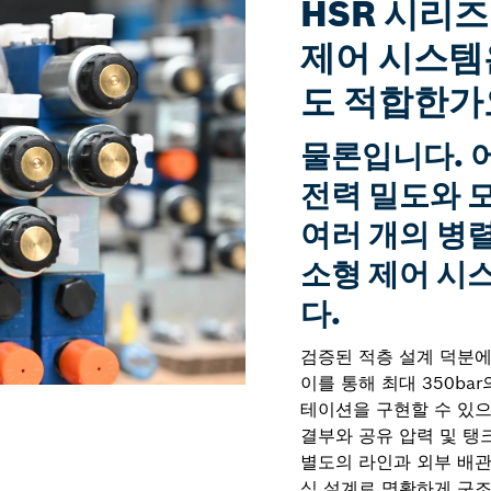
HSR 시리즈
제어 시스템
도 적합한가
물론입니다. 
전력 밀도와 
여러 개의 병
소형 제어 시
다.
검증된 적층 설계 덕분에
이를 통해 최대 350ba
테이션을 구현할 수 있으
결부와 공유 압력 및 탱
별도의 라인과 외부 배관
식 설계로 명확하게 구