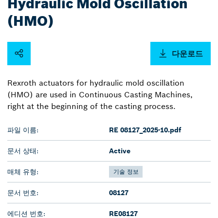
Hydraulic Mold Oscillation
(HMO)
다운로드
Rexroth actuators for hydraulic mold oscillation
(HMO) are used in Continuous Casting Machines,
right at the beginning of the casting process.
파일 이름:
RE 08127_2025-10.pdf
문서 상태:
Active
매체 유형:
기술 정보
문서 번호:
08127
에디션 번호:
RE08127