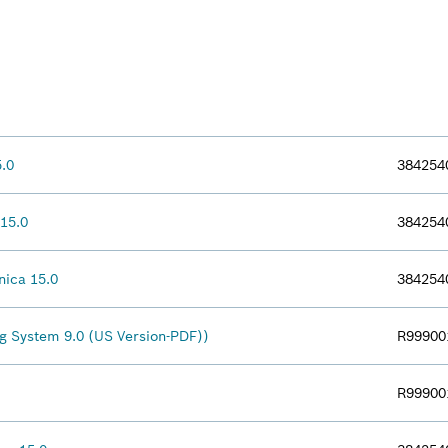
.0
384254
15.0
384254
ica 15.0
384254
g System 9.0 (US Version-PDF))
R99900
R99900