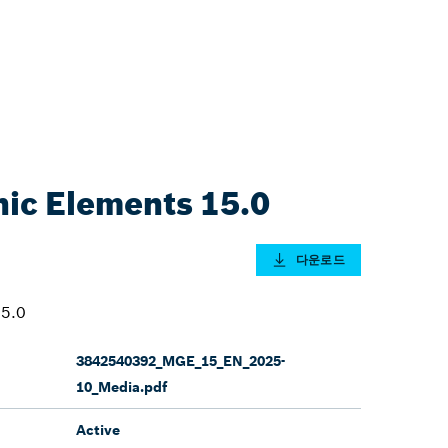
ic Elements 15.0
다운로드
15.0
3842540392_MGE_15_EN_2025-
10_Media.pdf
Active