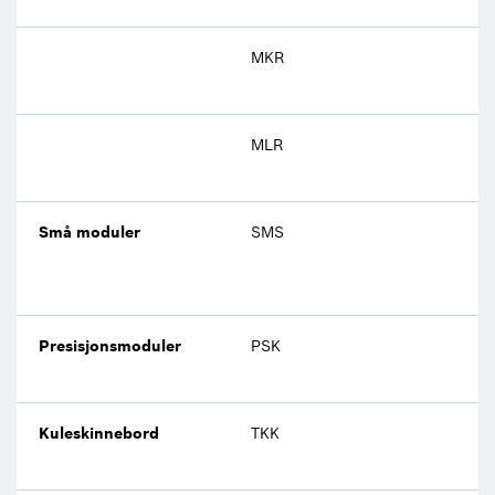
MKR
MLR
Små moduler
SMS
Presisjonsmoduler
PSK
Kuleskinnebord
TKK