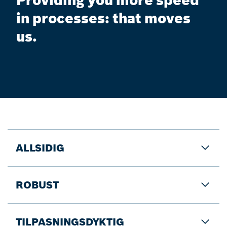
Providing you more speed
in processes: that moves
us.
ALLSIDIG
ROBUST
TILPASNINGSDYKTIG